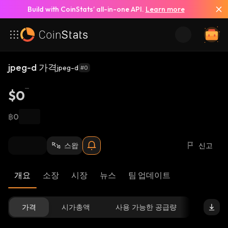
Build with CoinStats’ all-in-one API.
Learn more
jpeg-d 가격
jpeg-d
#0
$0
฿0
스왑
신고
개요
소장
시장
뉴스
팀 업데이트
가격
시가총액
사용 가능한 공급량