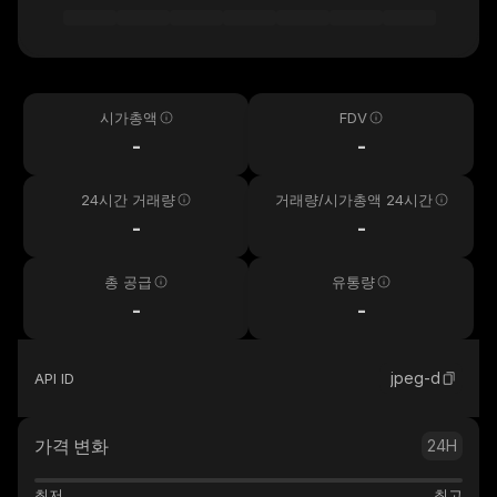
시가총액
FDV
-
-
24시간 거래량
거래량/시가총액 24시간
-
-
총 공급
유통량
-
-
jpeg-d
API ID
가격 변화
24H
최저
최고