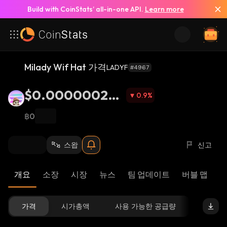
Build with CoinStats’ all-in-one API.
Learn more
Milady Wif Hat 가격
LADYF
#4967
$0.000000294
0.9
%
2
฿0
스왑
신고
개요
소장
시장
뉴스
팀 업데이트
버블 맵
가격
시가총액
사용 가능한 공급량