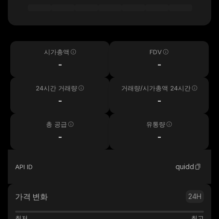
시가총액
FDV
-
-
24시간 거래량
거래량/시가총액 24시간
-
-
총 공급
유통량
-
-
quidd
API ID
가격 변화
24H
최저
최고