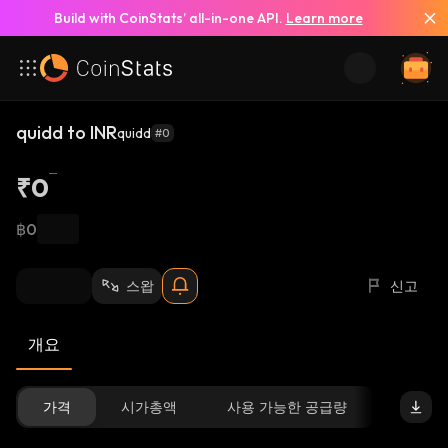
Build with CoinStats’ all-in-one API.
Learn more
quidd to INR
quidd
#0
₹0
฿0
스왑
신고
개요
가격
시가총액
사용 가능한 공급량