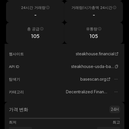
24시간 거래량
거래량/시가총액 24시간
-
-
총 공급
유통량
105
105
steakhouse.financial
웹사이트
steakhouse-usda-base-morpho-vault
API ID
basescan.org
탐색기
Decentralized Finance (DeFi)
카테고리
가격 변화
24H
최저
최고