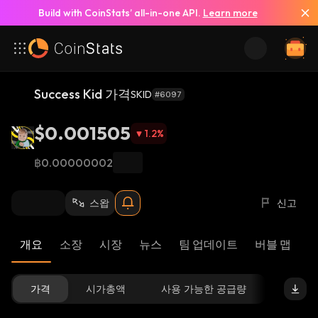
Build with CoinStats’ all-in-one API.
Learn more
Success Kid 가격
SKID
#6097
$0.001505
1.2
%
฿0.00000002
스왑
신고
개요
소장
시장
뉴스
팀 업데이트
버블 맵
가격
시가총액
사용 가능한 공급량