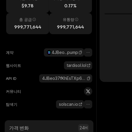
시간
$9.78
0.17%
총 공급
유통량
999,771,644
999,771,644
4JBeo...pump
계약
tardisol.lol
웹사이트
4JBeo37fKhEsTXp6PtAYktYRnDAa8DcXZaZ4tTuPpump_solana
API ID
커뮤니티
solscan.io
탐색기
가격 변화
24H