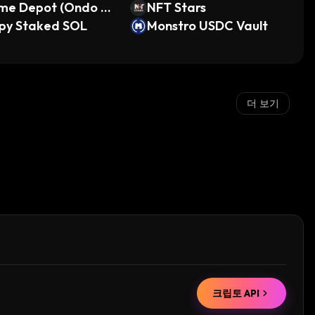
me Depot (Ondo To
NFT Stars
ized Stock)
ppy Staked SOL
Monstro USDC Vault
더 보기
크립토 API