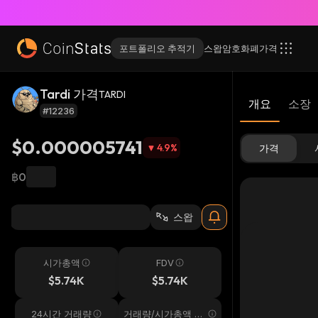
포트폴리오 추적기
스왑
암호화폐
가격
Tardi 가격
TARDI
개요
소장
#12236
$0.000005741
4.9
%
가격
฿0
스왑
시가총액
FDV
$5.74K
$5.74K
24시간 거래량
거래량/시가총액 24