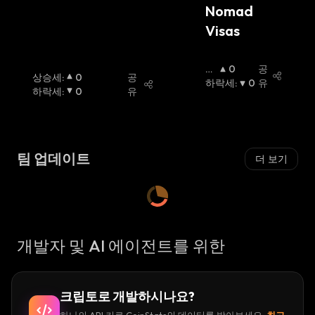
Nomad 
Visas
상
0
공
상승세
:
0
공
승
하락세
:
0
유
하락세
:
0
유
세
:
팀 업데이트
더 보기
개발자 및 AI 에이전트를 위한
크립토로 개발하시나요?