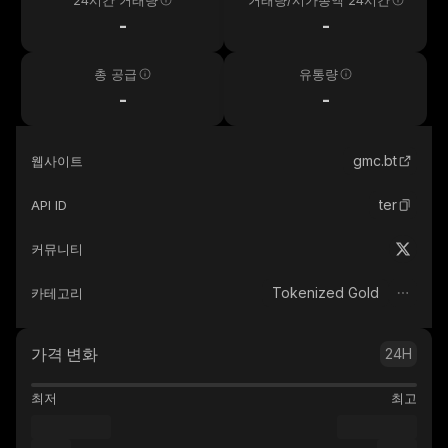
24시간 거래량
거래량/시가총액 24시간
-
-
총 공급
유통량
-
-
gmc.bt
웹사이트
ter
API ID
커뮤니티
Tokenized Gold
카테고리
가격 변화
24H
최저
최고