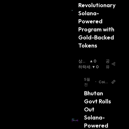
Revolutionary 
Solana-
Powered 
Program with 
Gold-Backed 
Tokens
상승
0
공
세
하락세
:
:
0
유
5월
•
Coint
전
ab
Bhutan 
Govt Rolls 
Out 
Solana-
Powered 