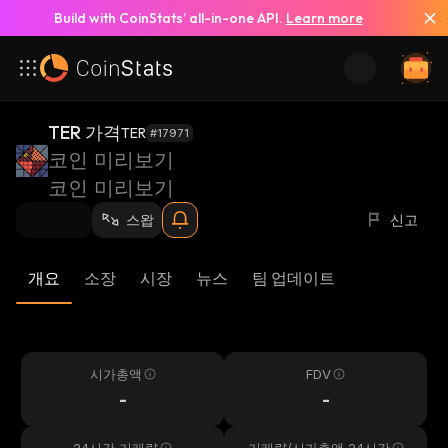
Build with CoinStats’ all-in-one API.
Learn more
TER 가격
TER
#17971
코인 미리보기
코인 미리보기
스왑
신고
개요
소장
시장
뉴스
팀 업데이트
시가총액
FDV
-
-