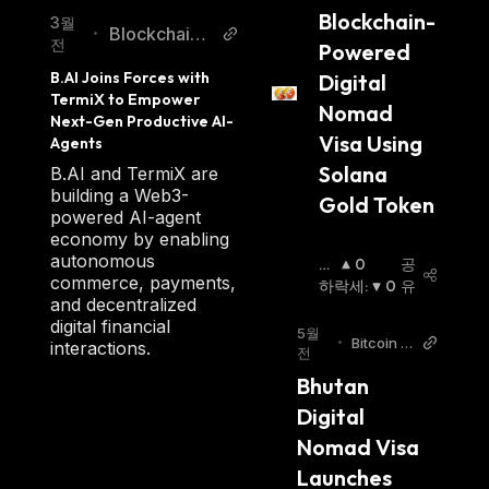
Blockchain-
3월
BlockchainR
•
전
Powered 
eporter
B.AI Joins Forces with 
Digital 
TermiX to Empower 
Nomad 
Next-Gen Productive AI-
Visa Using 
Agents
Solana 
B.AI and TermiX are
building a Web3-
Gold Token
powered AI-agent
economy by enabling
autonomous
상
0
공
commerce, payments,
승
하락세
:
0
유
and decentralized
세
:
digital financial
5월
•
Bitcoin W
interactions.
전
orld
Bhutan 
Digital 
Nomad Visa 
Launches 