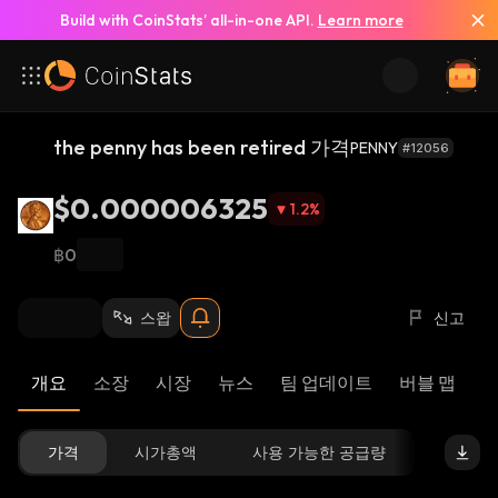
Build with CoinStats’ all-in-one API.
Learn more
the penny has been retired 가격
PENNY
#12056
$0.000006325
1.2
%
฿0
스왑
신고
개요
소장
시장
뉴스
팀 업데이트
버블 맵
가격
시가총액
사용 가능한 공급량