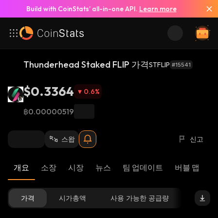
Build with CoinStats’ all-in-one API.
Learn more
Thunderhead Staked FLIP 가격
STFLIP
#15541
$0.3364
0.6
%
฿0.00000519
스왑
신고
개요
소장
시장
뉴스
팀 업데이트
버블 맵
리
가격
시가총액
사용 가능한 공급량