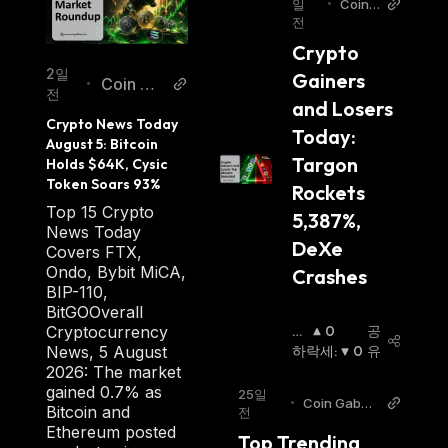
일
•
Coin
전
Gabb
ar
Crypto 
2일
Gainers 
Coin Ga
•
전
and Losers 
bbar
Crypto News Today 
Today: 
August 5: Bitcoin 
Targon 
Holds $64K, Cysic 
Token Soars 93%
Rockets 
Top 15 Crypto
5,387%, 
News Today
DeXe 
Covers FTX,
Ondo, Bybit MiCA,
Crashes
BIP-110,
BitGOOverall
Cryptocurrency
상
0
공
News, 5 August
승
하락세
:
0
유
2026: The market
세
:
gained 0.7% as
25일
•
Coin Gabba
Bitcoin and
전
r
Ethereum posted
Top Trending 