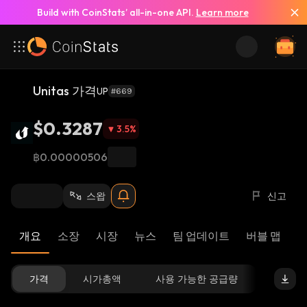
Build with CoinStats’ all-in-one API.
Learn more
Unitas 가격
UP
#669
$0.3287
3.5
%
฿0.00000506
스왑
신고
개요
소장
시장
뉴스
팀 업데이트
버블 맵
리
가격
시가총액
사용 가능한 공급량