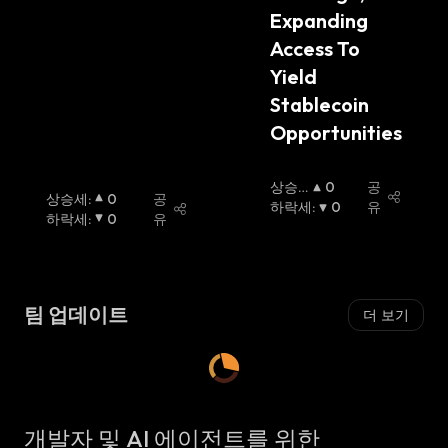
Expanding 
Access To 
Yield 
Stablecoin 
Opportunities
상승
0
공
상승세
:
0
공
세
하락세
:
:
0
유
하락세
:
0
유
팀 업데이트
더 보기
개발자 및 AI 에이전트를 위한