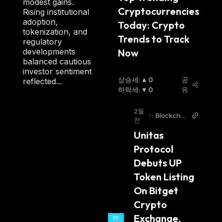
modest gains.
Cryptocurrencies 
Rising institutional
adoption,
Today: Crypto 
tokenization, and
Trends to Track 
regulatory
developments
Now
balanced cautious
investor sentiment
상승세
:
0
공
reflected...
하락세
:
0
유
2월
•
Blockchai
전
nReporter
Unitas 
Protocol 
Debuts UP 
Token Listing 
On Bitget 
Crypto 
Exchange, 