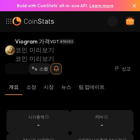
Build with CoinStats’ all-in-one API.
Learn more
Viogram 가격
VGT
#18083
코인 미리보기
코인 미리보기
스왑
신고
개요
소장
시장
뉴스
팀 업데이트
시가총액
FDV
-
-