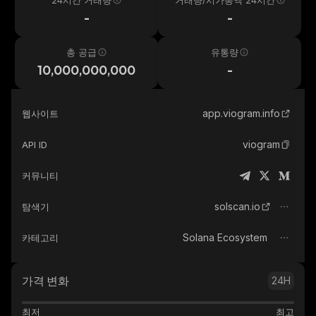
24시간 거래량
거래량/시가총액 24시간
-
-
총 공급
유통량
10,000,000,000
-
app.viogram.info
웹사이트
viogram
API ID
커뮤니티
solscan.io
탐색기
Solana Ecosystem
카테고리
가격 변화
24H
최저
최고