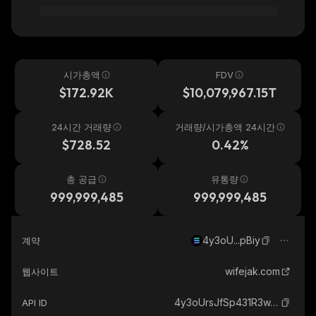
시가총액
FDV
$172.92K
$10,079,967.15T
24시간 거래량
거래량/시가총액 24시간
$728.52
0.42%
총 공급
유통량
999,999,485
999,999,485
4y3oU...pBiy
계약
wifejak.com
웹사이트
4y3oUrsJfSp431R3wJrWiaLxRPsnYtpkVJmoV2bYpBiy_solana
API ID