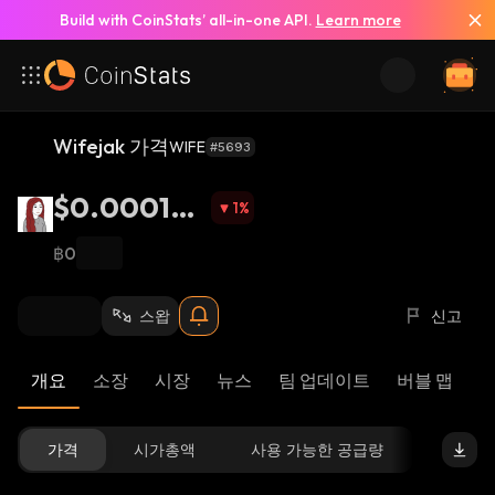
Build with CoinStats’ all-in-one API.
Learn more
Wifejak 가격
WIFE
#5693
$0.000172
1
%
9
฿0
스왑
신고
개요
소장
시장
뉴스
팀 업데이트
버블 맵
가격
시가총액
사용 가능한 공급량