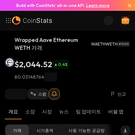
Build with CoinStats’ all-in-one API.
Learn more
Wrapped Aave Ethereum
WAETHWETH
#1055
WETH 가격
$2,044.52
0.4
%
฿0.03148764
스왑
신고
개요
소장
시장
뉴스
팀 업데이트
버블 맵
리
가격
시가총액
사용 가능한 공급량