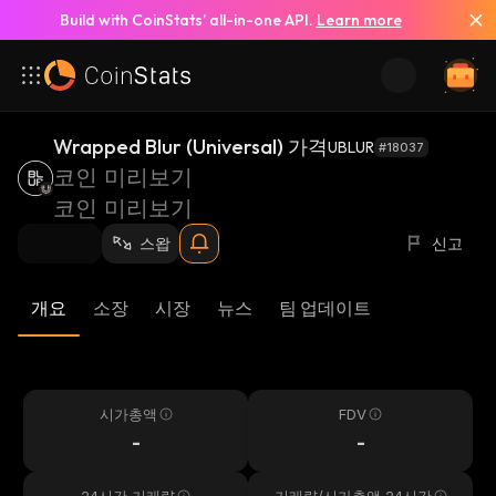
Build with CoinStats’ all-in-one API.
Learn more
Wrapped Blur (Universal) 가격
UBLUR
#18037
코인 미리보기
코인 미리보기
스왑
신고
개요
소장
시장
뉴스
팀 업데이트
시가총액
FDV
-
-