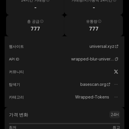
24시간 거래량
거래량/시가총액 24시간
-
-
총 공급
유통량
777
777
universal.xyz
웹사이트
wrapped-blur-universal
API ID
커뮤니티
basescan.org
탐색기
Wrapped-Tokens
카테고리
가격 변화
24H
최저
최고