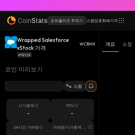
포트폴리오 추적기
스왑
암호화폐
가격
Wrapped Salesforce
개요
소장
WCRMX
xStock 가격
#18128
코인 미리보기
스왑
시가총액
FDV
-
-
24시간 거래량
거래량/시가총액 24
시간
-
-