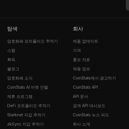
탐색
회사
암호화폐 포트폴리오 추적기
제품 업데이트
스왑
가격
획득
홍보 자료
블로그
채용 정보
암호화폐 소식
CoinStats에서 광고하기
CoinStats AI 마켓 인텔
CoinStats API
제휴 프로그램
API 문서
DeFi 포트폴리오 추적기
공개 API 대시보드
Starknet 지갑 추적기
CoinStats 뉴스 피드
zkSync 지갑 추적기
회사 소개