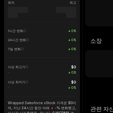
최저
최고
0
%
1시간 변화
소장
0
%
24시간 변화
0
%
7일 변화
$0
사상 최고가
0
%
-
$0
사상 최저가
0
%
-
Wrapped Salesforce xStock
가격은 $0이
관련 자
며, 지난 24시간 동안 아래
-%
변화했고,
실시간 시가총액은
-
입니다.
0 WCRMX
코