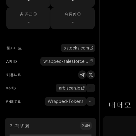
총 공급
유통량
-
-
xstocks.com
웹사이트
wrapped-salesforce-xstock
API ID
커뮤니티
arbiscan.io
탐색기
Wrapped-Tokens
카테고리
내 메모
가격 변화
24H