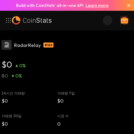
Build with CoinStats’ all-in-one API.
Learn more
RadarRelay
#166
$0
0%
฿0
0%
24시간 거래량
거래량 7일
$0
$0
거래량 30일
시장 수
$0
0