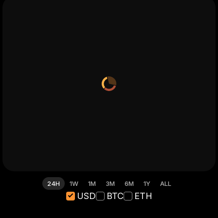
24H
1W
1M
3M
6M
1Y
ALL
USD
BTC
ETH