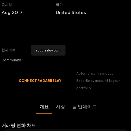
출시일
국가
Aug 2017
United States
웹사이트
radarrelay.com
Community
Automatically sync your
CONNECT
RADARRELAY
RadarRelay account to your
portfolio
개요
시장
팀 업데이트
거래량 변화 차트