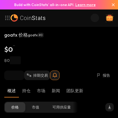
Build with CoinStats’ all-in-one API.
Learn more
goatx 价格
goatx
#0
$0
฿0
掉期交易
报告
概述
持仓
市场
新闻
团队更新
价格
市值
可用供应量