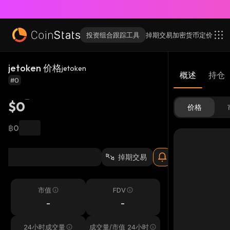
投资组合跟踪工具
掉期交易
加密货币
定价
jetoken 价格
jetoken
概述
持仓
#0
$0
价格
฿0
掉期交易
市值
FDV
-
-
24小时成交量
成交量/市值 24小时