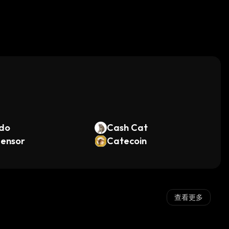
。
do
Cash Cat
tensor
Catecoin
查看更多