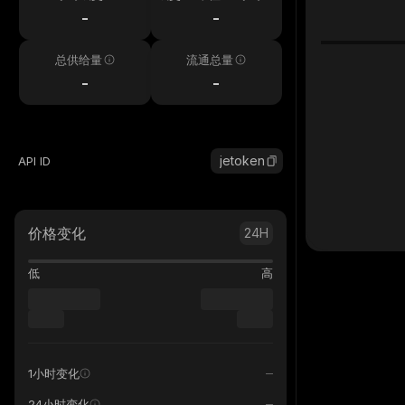
-
-
总供给量
流通总量
-
-
jetoken
API ID
价格变化
24H
低
高
1小时变化
24小时变化