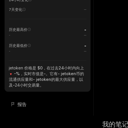
7天变化
-
历史最高价
-
-
历史最低价
-
jetoken
价格是 $0，在过去24小时内向上
-%
，实时市值是
-
。它有
- jetoken
币的
流通供应量和
- jetoken
的最大供应量，以
及
-
24小时交易量。
报告
我的笔