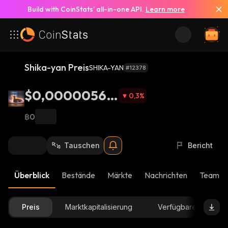
Build with CoinStats’ all-in-one API.
Learn more
Shika-yan Preis
SHIKA-YAN
#12378
$0,00000563
0,3
%
7
฿0
Tauschen
Bericht
Überblick
Bestände
Märkte
Nachrichten
Team-U
Preis
Marktkapitalisierung
Verfügbare Menge