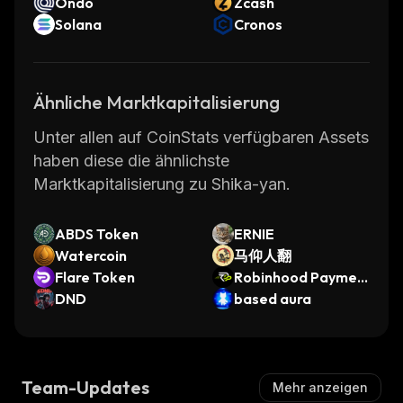
Ondo
Zcash
Solana
Cronos
Ähnliche Marktkapitalisierung
Unter allen auf CoinStats verfügbaren Assets
haben diese die ähnlichste
Marktkapitalisierung zu Shika-yan.
ABDS Token
ERNIE
Watercoin
马仰人翻
Flare Token
Robinhood Paymen
DND
ts Protocol
based aura
Team-Updates
Mehr anzeigen