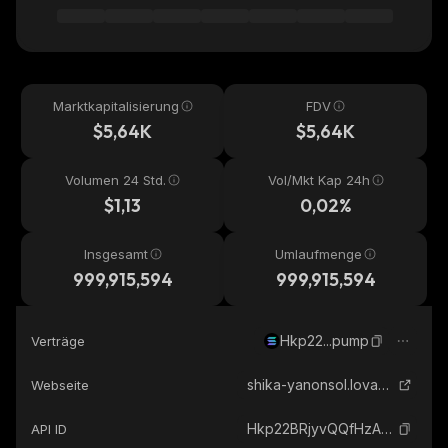
Marktkapitalisierung
FDV
$5,64K
$5,64K
Volumen 24 Std.
Vol/Mkt Kap 24h
$1,13
0,02%
Insgesamt
Umlaufmenge
999,915,594
999,915,594
Hkp22...pump
Verträge
shika-yanonsol.lovable.app
Webseite
Hkp22BRjyvQQfHzA6t7ALUuU52gRetjS1xho23r4pump_solana
API ID