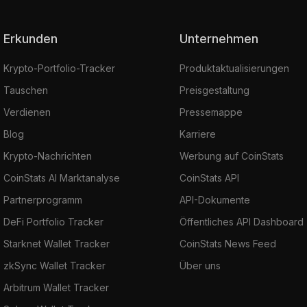
Erkunden
Unternehmen
Krypto-Portfolio-Tracker
Produktaktualisierungen
Tauschen
Preisgestaltung
Verdienen
Pressemappe
Blog
Karriere
Krypto-Nachrichten
Werbung auf CoinStats
CoinStats AI Marktanalyse
CoinStats API
Partnerprogramm
API-Dokumente
DeFi Portfolio Tracker
Öffentliches API Dashboard
Starknet Wallet Tracker
CoinStats News Feed
zkSync Wallet Tracker
Über uns
Arbitrum Wallet Tracker