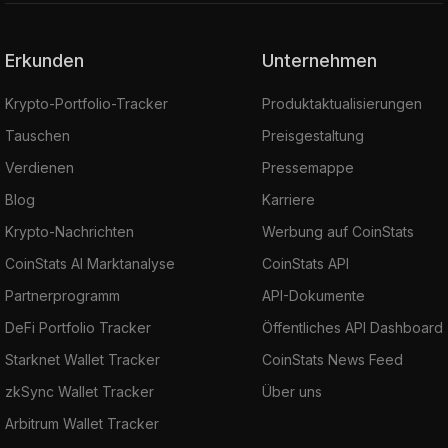
Erkunden
Unternehmen
Krypto-Portfolio-Tracker
Produktaktualisierungen
Tauschen
Preisgestaltung
Verdienen
Pressemappe
Blog
Karriere
Krypto-Nachrichten
Werbung auf CoinStats
CoinStats AI Marktanalyse
CoinStats API
Partnerprogramm
API-Dokumente
DeFi Portfolio Tracker
Öffentliches API Dashboard
Starknet Wallet Tracker
CoinStats News Feed
zkSync Wallet Tracker
Über uns
Arbitrum Wallet Tracker