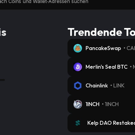
is
Trendende T
PancakeSwap
•
CA
Merlin's Seal BTC
•
Chainlink
•
LINK
1INCH
•
1INCH
Kelp DAO Restake
TH