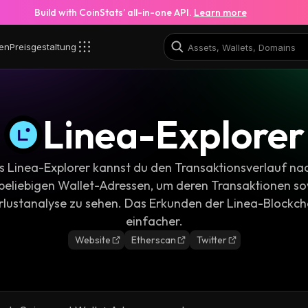
Build with CoinStats’ all-in-one API.
Learn more
en
Preisgestaltung
Linea-Explorer
s Linea-Explorer kannst du den Transaktionsverlauf n
 beliebigen Wallet-Adressen, um deren Transaktionen sow
lustanalyse zu sehen. Das Erkunden der Linea-Blockch
einfacher.
Website
Etherscan
Twitter