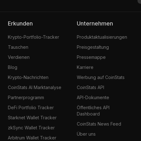
Erkunden
Unternehmen
Krypto-Portfolio-Tracker
Produktaktualisierungen
Tauschen
Preisgestaltung
Verdienen
Pressemappe
Blog
Karriere
Krypto-Nachrichten
Werbung auf CoinStats
CoinStats AI Marktanalyse
CoinStats API
Partnerprogramm
API-Dokumente
DeFi Portfolio Tracker
Öffentliches API
Dashboard
Starknet Wallet Tracker
CoinStats News Feed
zkSync Wallet Tracker
Über uns
Arbitrum Wallet Tracker