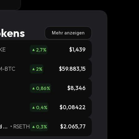
okens
Mehr anzeigen
KE
$1,439
2,7
%
M-BTC
$59.883,15
2
%
$8,346
0,86
%
$0,08422
0,4
%
d E
•
RSETH
$2.065,77
0,3
%