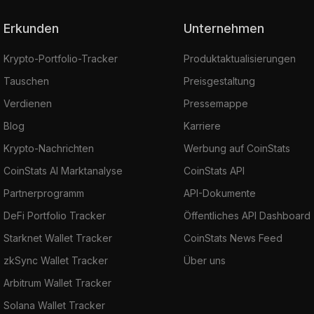
Erkunden
Unternehmen
Krypto-Portfolio-Tracker
Produktaktualisierungen
Tauschen
Preisgestaltung
Verdienen
Pressemappe
Blog
Karriere
Krypto-Nachrichten
Werbung auf CoinStats
CoinStats AI Marktanalyse
CoinStats API
Partnerprogramm
API-Dokumente
DeFi Portfolio Tracker
Öffentliches API Dashboard
Starknet Wallet Tracker
CoinStats News Feed
zkSync Wallet Tracker
Über uns
Arbitrum Wallet Tracker
Solana Wallet Tracker