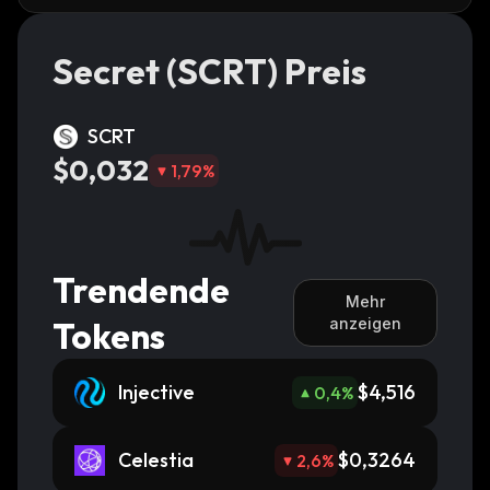
Secret (SCRT) Preis
SCRT
$0,032
1,79
%
Trendende
Mehr
Tokens
anzeigen
Injective
$4,516
0,4
%
Celestia
$0,3264
2,6
%