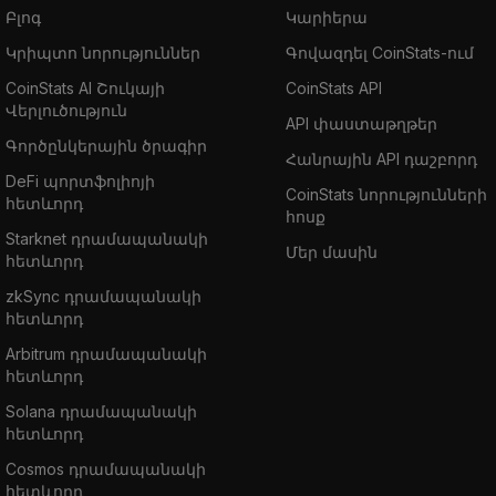
Բլոգ
Կարիերա
Կրիպտո նորություններ
Գովազդել CoinStats-ում
CoinStats AI Շուկայի
CoinStats API
Վերլուծություն
API փաստաթղթեր
Գործընկերային ծրագիր
Հանրային API դաշբորդ
DeFi պորտֆոլիոյի
CoinStats նորությունների
հետևորդ
հոսք
Starknet դրամապանակի
Մեր մասին
հետևորդ
zkSync դրամապանակի
հետևորդ
Arbitrum դրամապանակի
հետևորդ
Solana դրամապանակի
հետևորդ
Cosmos դրամապանակի
հետևորդ