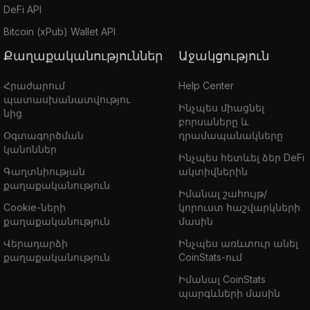
DeFi API
Bitcoin (xPub) Wallet API
Քաղաքականություններ
Աջակցություն
Հրաժարում
Help Center
պատասխանատվությու
Ինչպես միացնել
նից
բորսաները և
Օգտագործման
դրամապանակները
կանոններ
Ինչպես հետևել ձեր DeFi
Գաղտնիության
ակտիվներին
քաղաքականություն
Իմանալ շահույթ/
Cookie-ների
կորուստ հաշվարկների
քաղաքականություն
մասին
Վերադարձի
Ինչպես առևտուր անել
քաղաքականություն
CoinStats-ում
Իմանալ CoinStats
պարգևների մասին