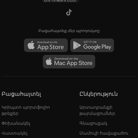
ՆՈՐՈՒԹՅՈՒՆՆԵՐ
Բացահայտեք մեր պրոդուկտը
Բացահայտել
Ընկերություն
Կրիպտո պորտֆոլիո
Արտադրանքի
թրեքեր
թարմացումներ
Փոխանակել
Գնացուցակ
Վաստակել
Մամուլի հավաքածու