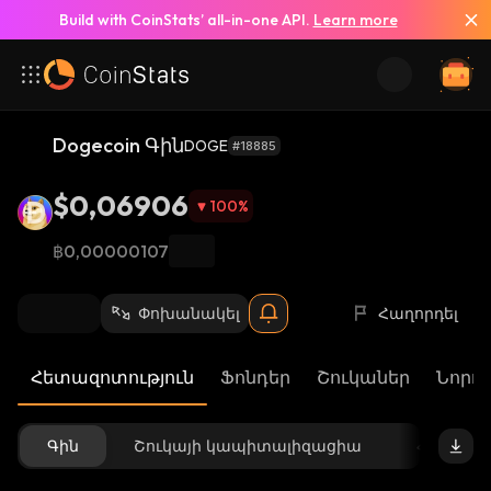
Build with CoinStats’ all-in-one API.
Learn more
Dogecoin Գին
DOGE
#18885
$0,06906
100
%
฿0,00000107
Փոխանակել
Հաղորդել
Հետազոտություն
Ֆոնդեր
Շուկաներ
Նորու
Գին
Շուկայի կապիտալիզացիա
Հասանե