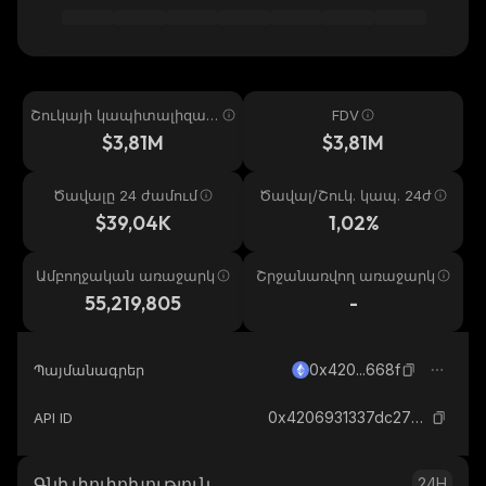
Շուկայի կապիտալիզաց
FDV
իա
$3,81M
$3,81M
Ծավալը 24 ժամում
Ծավալ/Շուկ. կապ. 24ժ
$39,04K
1,02%
Ամբողջական առաջարկ
Շրջանառվող առաջարկ
55,219,805
-
0x420...668f
Պայմանագրեր
0x4206931337dc273a630d328da6441786bfad668f_ethereum
API ID
Գնի փոփոխություն
24H