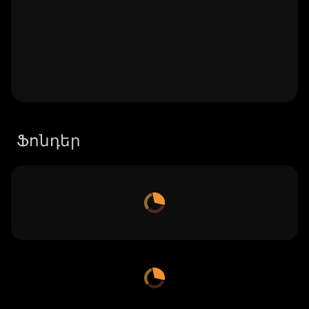
Ֆոնդեր