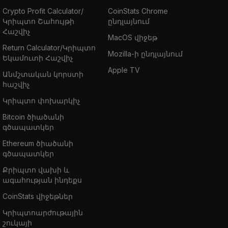
Crypto Profit Calculator/
CoinStats Chrome
Կրիպտո Շահույթի
ընդլայնում
Հաշվիչ
MacOS վիջեթ
Return Calculator/Կրիպտո
Mozilla-ի ընդլայնում
Եկամուտի Հաշվիչ
Apple TV
Անմշտական կորստի
հաշվիչ
Կրիպտո փոխարկիչ
Bitcoin ծիածանի
գծապատկեր
Ethereum ծիածանի
գծապատկեր
Քրիպտո վախի և
ագահության ինդեքս
CoinStats վիջեթներ
Կրիպտոարժութային
շուկայի