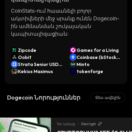
CoinStats-ում հասանելի բոլոր
ակտիվների մեջ սրանք ունեն Dogecoin-
ին ամենանման շուկայական
կապիտալիզացիան:
Zipcode
Games for a Living
Oobit
Coinbase (bStocks
Strata Senior USDa
Tokenized Stock)
Minto
t
Kekius Maximus
tokenforge
Dogecoin Նորություններ
Տես ավելին
1տ առաջ
•
Decrypt