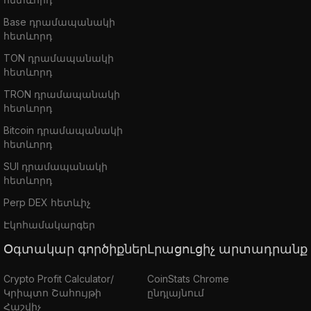
Base դրամապանակի
հետևորդ
TON դրամապանակի
հետևորդ
TRON դրամապանակի
հետևորդ
Bitcoin դրամապանակի
հետևորդ
SUI դրամապանակի
հետևորդ
Perp DEX հետևիչ
Էկոհամակարգեր
Օգտակար գործիքներ
Լրացուցիչ արտադրանք
Crypto Profit Calculator/
CoinStats Chrome
Կրիպտո Շահույթի
ընդլայնում
Հաշվիչ