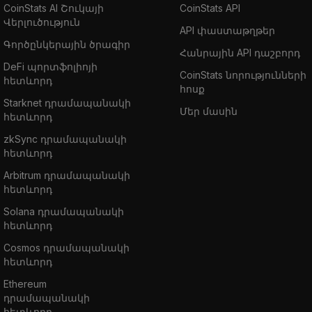
CoinStats AI Շուկայի
CoinStats API
Վերլուծություն
API փաստաթղթեր
Գործընկերային ծրագիր
Հանրային API դաշբորդ
DeFi պորտֆոլիոյի
CoinStats նորությունների
հետևորդ
հոսք
Starknet դրամապանակի
Մեր մասին
հետևորդ
zkSync դրամապանակի
հետևորդ
Arbitrum դրամապանակի
հետևորդ
Solana դրամապանակի
հետևորդ
Cosmos դրամապանակի
հետևորդ
Ethereum
դրամապանակի
հետևորդ