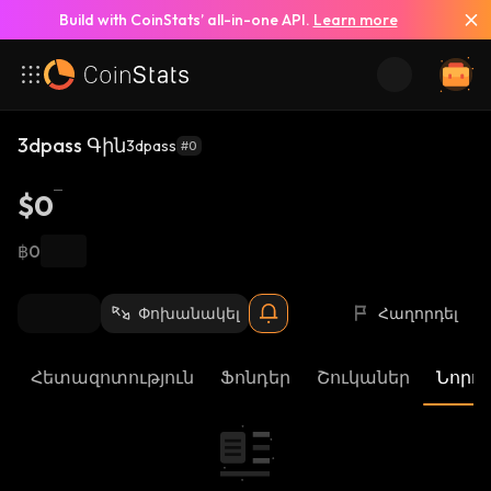
Build with CoinStats’ all-in-one API.
Learn more
3dpass Գին
3dpass
#0
$0
฿0
Փոխանակել
Հաղորդել
Հետազոտություն
Ֆոնդեր
Շուկաներ
Նորու