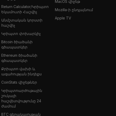
MacOS վիջեթ
Return Calculator/Կրիպտո
Mozilla-ի ընդլայնում
Եկամուտի Հաշվիչ
Apple TV
Անմշտական կորստի
հաշվիչ
Կրիպտո փոխարկիչ
Bitcoin ծիածանի
գծապատկեր
Ethereum ծիածանի
գծապատկեր
Քրիպտո վախի և
ագահության ինդեքս
CoinStats վիջեթներ
Կրիպտոարժութային
շուկայի
հաշվետվությունը 24
ժամում
BTC գերակայության