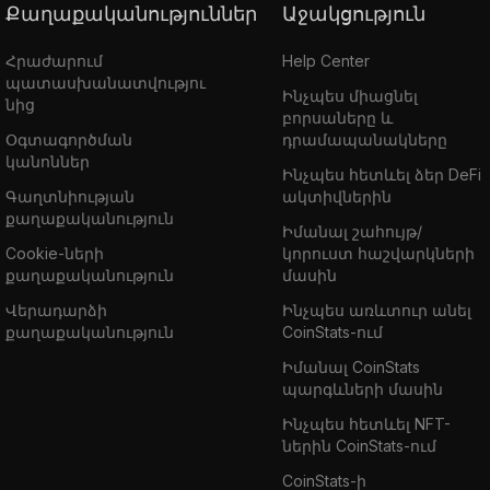
Քաղաքականություններ
Աջակցություն
Հրաժարում
Help Center
պատասխանատվությու
Ինչպես միացնել
նից
բորսաները և
Օգտագործման
դրամապանակները
կանոններ
Ինչպես հետևել ձեր DeFi
Գաղտնիության
ակտիվներին
քաղաքականություն
Իմանալ շահույթ/
Cookie-ների
կորուստ հաշվարկների
քաղաքականություն
մասին
Վերադարձի
Ինչպես առևտուր անել
քաղաքականություն
CoinStats-ում
Իմանալ CoinStats
պարգևների մասին
Ինչպես հետևել NFT-
ներին CoinStats-ում
CoinStats-ի