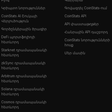
Կրիպտո նորություններ
Գովազդել CoinStats-ում
CoinStats AI Շուկայի
CoinStats API
Վերլուծություն
API փաստաթղթեր
Գործընկերային ծրագիր
Հանրային API դաշբորդ
DeFi պորտֆոլիոյի
CoinStats նորությունների
հետևորդ
հոսք
Starknet դրամապանակի
Մեր մասին
հետևորդ
zkSync դրամապանակի
հետևորդ
Arbitrum դրամապանակի
հետևորդ
Solana դրամապանակի
հետևորդ
Cosmos դրամապանակի
հետևորդ