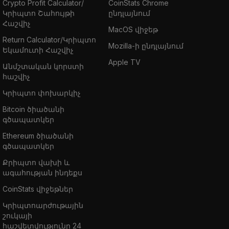
Crypto Profit Calculator/
CoinStats Chrome
Կրիպտո Շահույթի
ընդլայնում
Հաշվիչ
MacOS վիջեթ
Return Calculator/Կրիպտո
Mozilla-ի ընդլայնում
Եկամուտի Հաշվիչ
Apple TV
Անմշտական կորստի
հաշվիչ
Կրիպտո փոխարկիչ
Bitcoin ծիածանի
գծապատկեր
Ethereum ծիածանի
գծապատկեր
Քրիպտո վախի և
ագահության ինդեքս
CoinStats վիջեթներ
Կրիպտոարժութային
շուկայի
հաշվետվությունը 24