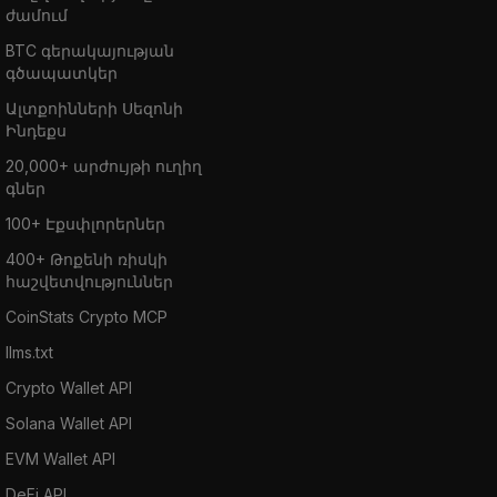
ժամում
BTC գերակայության
գծապատկեր
Ալտքոինների Սեզոնի
Ինդեքս
20,000+ արժույթի ուղիղ
գներ
100+ Էքսփլորերներ
400+ Թոքենի ռիսկի
հաշվետվություններ
CoinStats Crypto MCP
llms.txt
Crypto Wallet API
Solana Wallet API
EVM Wallet API
DeFi API