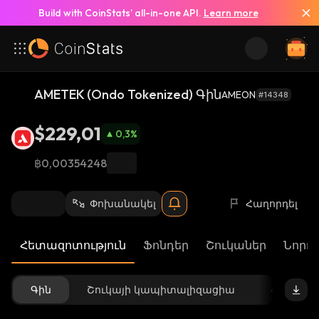
Build with CoinStats’ all-in-one API.
Learn more
AMETEK (Ondo Tokenized) Գին
AMEON
#14348
$229,01
0,3
%
฿0,00354248
Փոխանակել
Հաղորդել
Հետազոտություն
Ֆոնդեր
Շուկաներ
Նորու
Գին
Շուկայի կապիտալիզացիա
Հասանե