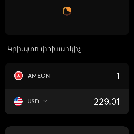
Կրիպտո փոխարկիչ
AMEON
USD