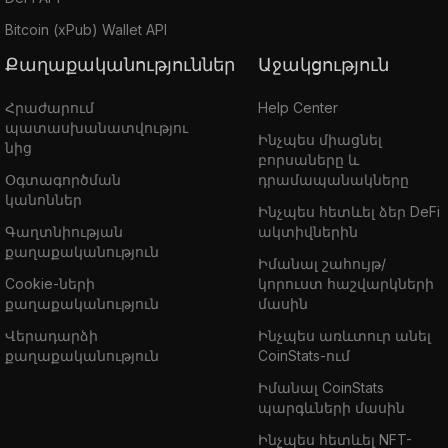
Bitcoin (xPub) Wallet API
Քաղաքականություններ
Աջակցություն
Հրաժարում
Help Center
պատասխանատվությու
Ինչպես միացնել
նից
բորսաները և
Օգտագործման
դրամապանակները
կանոններ
Ինչպես հետևել ձեր DeFi
Գաղտնիության
ակտիվներին
քաղաքականություն
Իմանալ շահույթ/
Cookie-ների
կորուստ հաշվարկների
քաղաքականություն
մասին
Վերադարձի
Ինչպես առևտուր անել
քաղաքականություն
CoinStats-ում
Իմանալ CoinStats
պարգևների մասին
Ինչպես հետևել NFT-