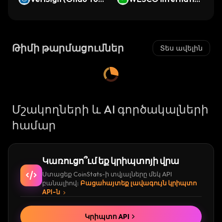
ily ETF (Dinari Toke
enized)
al (Ondo Tokenize
nized ETF)
d)
Թիմի թարմացումներ
Տես ավելին
Մշակողների և AI գործակալների
համար
Կառուցո՞ւմ եք կրիպտոյի վրա
Ստացեք CoinStats-ի տվյալները մեկ API
բանալիով։
Բացահայտեք լավագույն կրիպտո
API-ն
Կրիպտո API