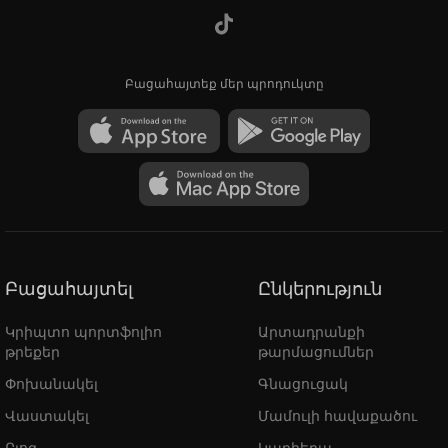
Բացահայտեք մեր պրոդուկտը
Բացահայտել
Ընկերություն
Կրիպտո պորտֆոլիո
Արտադրանքի
թրեքեր
թարմացումներ
Փոխանակել
Գնացուցակ
Վաստակել
Մամուլի հավաքածու
Բլոգ
Կարիերա