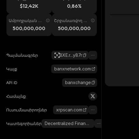
ում
պ. 24ժ
$12,42K
0,86%
Ամբողջական առ
Շրջանառվող առ
աջարկ
աջարկ
500,000,000
500,000,000
BXE.r...y87r
Պայմանագրեր
banxnetwork.com
Կայք
banxchange
API ID
Համայնք
xrpscan.com
Ուսումնասիրողներ
Decentralized Finance (DeFi)
Կատեգորիաներ