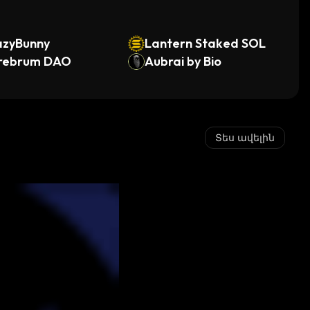
azyBunny
Lantern Staked SOL
rebrum DAO
Aubrai by Bio
Տես ավելին