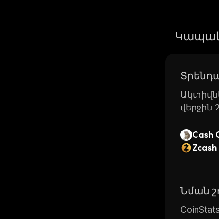
Կապակ
Տրենդա
Ակտիվնե
վերջին 
Cash 
Zcash
Նման 
CoinSta