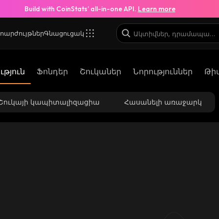
Build with CoinStats’ all-in-one API.
Learn more
ոարժույթներ
Գնացուցակ
թյուն
Ֆոնդեր
Շուկաներ
Նորություններ
Թի
Շուկայի կապիտալիզացիա
Հասանելի առաջարկ