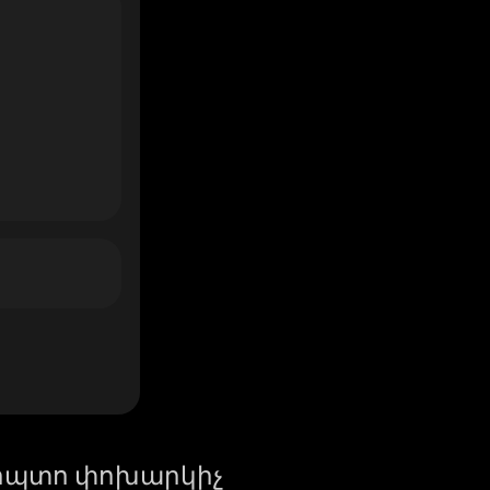
իպտո փոխարկիչ