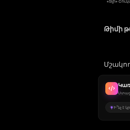
«Ցլի» Շու
Թիմի 
Մշակող
Կառ
Ստացե
Ի՞նչ է 