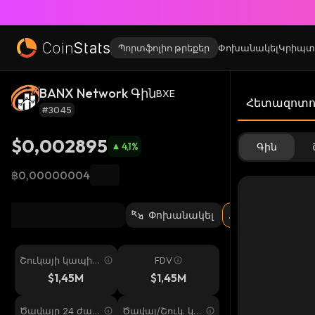
Պորտֆոլիո թրեքեր
Փոխանակել
Կրիպտ
BANX Network Գին
BXE
Հետազոտու
#3045
$0,002895
4,1
%
Գին
฿0,00000004
Փոխանակել
Շուկայի կապիտ
FDV
ալիզացիա
$1,45M
$1,45M
Ծավալը 24 ժամ
Ծավալ/Շուկ. կա