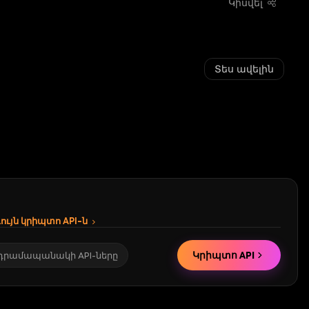
Կիսվել
Տես ավելին
ւյն կրիպտո API-ն
Կրիպտո API
 դրամապանակի API-ները