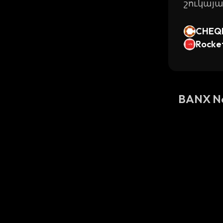
շուկայ
CHEQ
Rocke
enized
BANX N