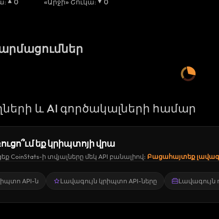
կա
:
0
«Արջի» Շուկա
:
0
թարմացումներ
ների և AI գործակալների համար
ուցո՞ւմ եք կրիպտոյի վրա
ք CoinStats-ի տվյալները մեկ API բանալիով։
Բացահայտեք լավագո
կրիպտո API-ն
Լավագույն կրիպտո API-ները
Լավագույն