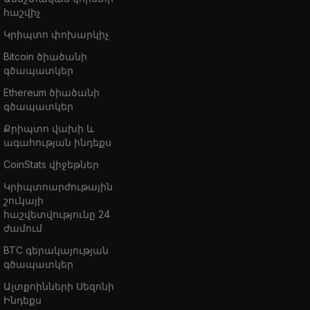
հաշվիչ
Կրիպտո փոխարկիչ
Bitcoin ծիածանի
գծապատկեր
Ethereum ծիածանի
գծապատկեր
Քրիպտո վախի և
ագահության ինդեքս
CoinStats վիջեթներ
Կրիպտոարժութային
շուկայի
հաշվետվությունը 24
ժամում
BTC գերակայության
գծապատկեր
Ալտքոինների Սեզոնի
Ինդեքս