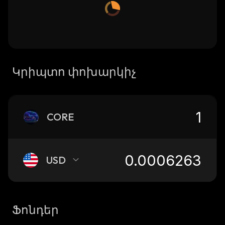
Կրիպտո փոխարկիչ
CORE
USD
Ֆոնդեր