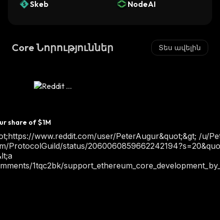
Skeb
NodeAI
Core Նորություններ
Տես ավելին
ur share of $1M
t;https://www.reddit.com/user/PeterAugur&quot;&gt; /u/Pet
/x.com/ProtocolGuild/status/2060060859662242194?s=20&quot
lt;a
omments/1tqc2bk/support_ethereum_core_development_by_t