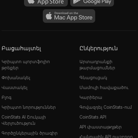
Բացահայտել
Ընկերություն
Կրիպտո պորտֆոլիո
Արտադրանքի
թրեքեր
թարմացումներ
Փոխանակել
Գնացուցակ
Վաստակել
Մամուլի հավաքածու
Բլոգ
Կարիերա
Կրիպտո նորություններ
Գովազդել CoinStats-ում
CoinStats AI Շուկայի
CoinStats API
Վերլուծություն
API փաստաթղթեր
Գործընկերային ծրագիր
Հանրային API դաշբորդ