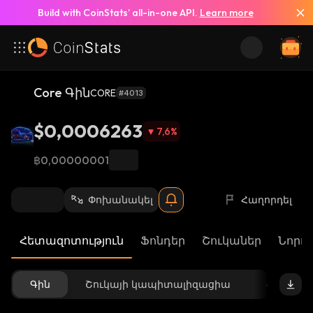
Build with CoinStats’ all-in-one API.
Learn more
Core Գին
CORE
#4013
$0,0006263
7,6
%
฿0,00000001
Փոխանակել
Հաղորդել
Հետազոտություն
Ֆոնդեր
Շուկաներ
Նորու
Գին
Շուկայի կապիտալիզացիա
Հասանե