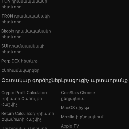
TON դրամապանակի
հետևորդ
TRON դրամապանակի
հետևորդ
Bitcoin դրամապանակի
հետևորդ
SUI դրամապանակի
հետևորդ
Perp DEX հետևիչ
Էկոհամակարգեր
Օգտակար գործիքներ
Լրացուցիչ արտադրանք
Crypto Profit Calculator/
CoinStats Chrome
Կրիպտո Շահույթի
ընդլայնում
Հաշվիչ
MacOS վիջեթ
Return Calculator/Կրիպտո
Mozilla-ի ընդլայնում
Եկամուտի Հաշվիչ
Apple TV
Անմշտական կորստի