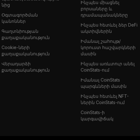
Ինչպես միացնել
նից
բորսաները և
Օգտագործման
դրամապանակները
կանոններ
Ինչպես հետևել ձեր DeFi
Գաղտնիության
ակտիվներին
քաղաքականություն
Իմանալ շահույթ/
Cookie-ների
կորուստ հաշվարկների
քաղաքականություն
մասին
Վերադարձի
Ինչպես առևտուր անել
քաղաքականություն
CoinStats-ում
Իմանալ CoinStats
պարգևների մասին
Ինչպես հետևել NFT-
ներին CoinStats-ում
CoinStats-ի
կարգավիճակ