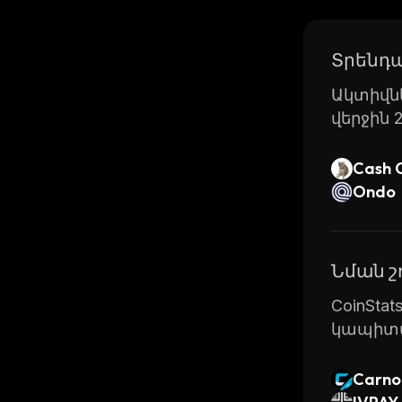
Overall, 
buying, s
Տրենդա
security 
Ակտիվնե
վերջին 
Cash 
Ondo
Նման 
CoinSta
կապիտա
Carno