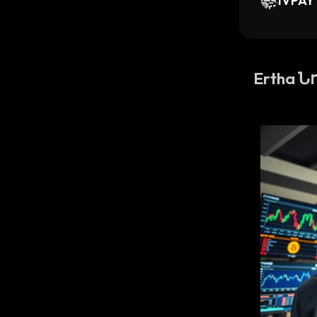
IVPAY
Ertha Ն