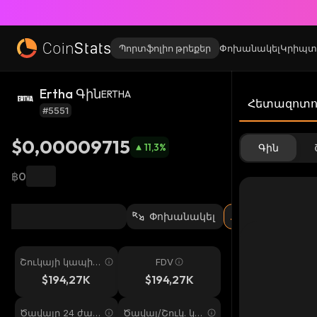
Պորտֆոլիո թրեքեր
Փոխանակել
Կրիպտ
Ertha Գին
ERTHA
Հետազոտու
#5551
$0,00009715
11,3
%
Գին
฿0
Փոխանակել
Շուկայի կապիտ
FDV
ալիզացիա
$194,27K
$194,27K
Ծավալը 24 ժամ
Ծավալ/Շուկ. կա