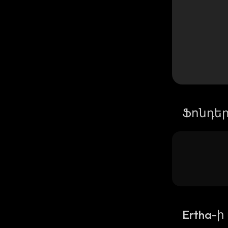
Ֆոնդե
Ertha-