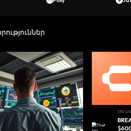
Polly
Ja
որություններ
12Ա ա
BRE
$600