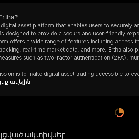
Ertha?
 digital asset platform that enables users to securely an
t is designed to provide a secure and user-friendly exp
orm offers a wide range of features including access t
 tracking, real-time market data, and more. Ertha also 
measures such as two-factor authentication (2FA), mult
ission is to make digital asset trading accessible to 
rful features. The platform was built with the latest te
եք ավելին
for its users. Ertha also offers 24/7 customer support s
behind Ertha consists of experienced professionals fr
 technology and its potential applications in the financ
that allows users to easily manage their digital assets
 already established partnerships with some of the lea
bal, OKEx, Bitfinex, KuCoin and others. This allows use
ցված ակտիվներ
hanges which helps them take advantage of market opp