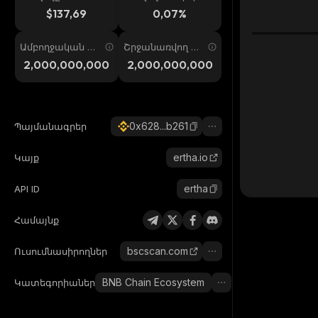
ում
պ. 24ժ
$137,69
0,07%
Ամբողջական առ
Շրջանառվող առ
աջարկ
աջարկ
2,000,000,000
2,000,000,000
0x628...b261
Պայմանագրեր
ertha.io
Կայք
ertha
API ID
Համայնք
bscscan.com
Ուսումնասիրողներ
BNB Chain Ecosystem
Կատեգորիաներ