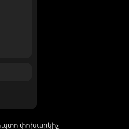
իպտո փոխարկիչ