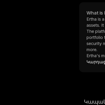
What is 
Ertha is a
assets. I
The platf
portfolio
security 
more.
Ertha's m
with powe
Կարդաց
security 
The team 
blockchain
platform 
Ertha has
Huobi Glo
Կապակ
these exc