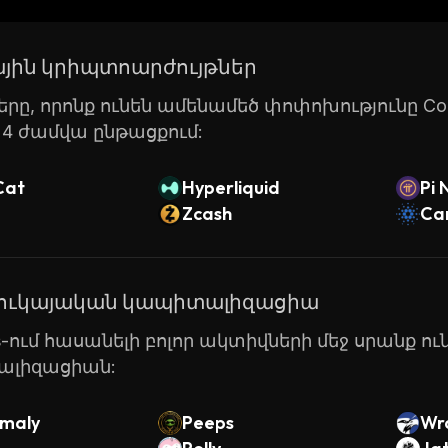
Ertha is an innovative digital asset trading platform th
elling, storing and transferring their digital assets. W
յին կրիպտոարժույթներ
measures it makes it easy for anyone to get started in c
րը, որոնք ունեն ամենամեծ փոփոխությունը Coin
24 ժամվա ընթացքում:
Cat
Hyperliquid
Pi 
Zcash
Ca
շուկայական կապիտալիզացիա
ts-ում հասանելի բոլոր ակտիվների մեջ սրանք ո
լիզացիան:
maly
Peeps
Wr