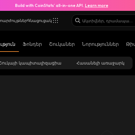
Build with CoinStats’ all-in-one API.
Learn more
ոարժույթներ
Գնացուցակ
թյուն
Ֆոնդեր
Շուկաներ
Նորություններ
Թի
Շուկայի կապիտալիզացիա
Հասանելի առաջարկ