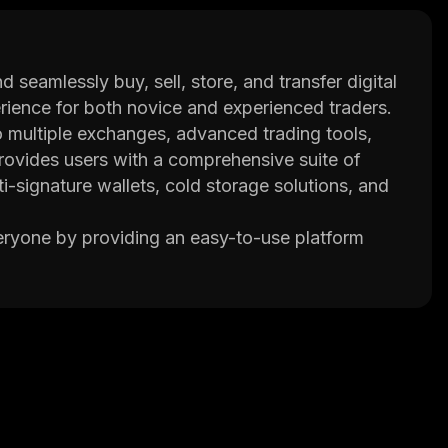
d seamlessly buy, sell, store, and transfer digital
erience for both novice and experienced traders.
o multiple exchanges, advanced trading tools,
provides users with a comprehensive suite of
i-signature wallets, cold storage solutions, and
everyone by providing an easy-to-use platform
chnology in order to ensure the highest level of
o that users can get help whenever they need it.
om various industries who are passionate about
ial world. Their goal is to create an intuitive
 while ensuring maximum security.
ding exchanges in the industry such as Binance,
rs on the platform access to liquidity from
ortunities quickly.