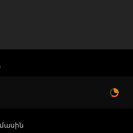
ր
ի մասին