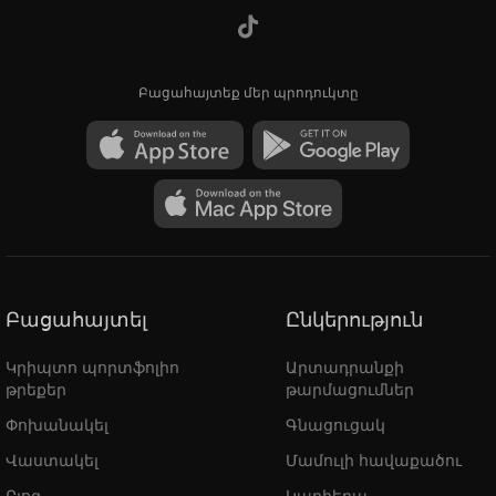
Բացահայտեք մեր պրոդուկտը
Բացահայտել
Ընկերություն
Կրիպտո պորտֆոլիո
Արտադրանքի
թրեքեր
թարմացումներ
Փոխանակել
Գնացուցակ
Վաստակել
Մամուլի հավաքածու
Բլոգ
Կարիերա