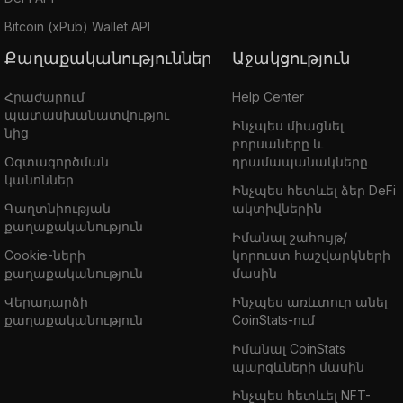
Bitcoin (xPub) Wallet API
Քաղաքականություններ
Աջակցություն
Հրաժարում
Help Center
պատասխանատվությու
Ինչպես միացնել
նից
բորսաները և
Օգտագործման
դրամապանակները
կանոններ
Ինչպես հետևել ձեր DeFi
Գաղտնիության
ակտիվներին
քաղաքականություն
Իմանալ շահույթ/
Cookie-ների
կորուստ հաշվարկների
քաղաքականություն
մասին
Վերադարձի
Ինչպես առևտուր անել
քաղաքականություն
CoinStats-ում
Իմանալ CoinStats
պարգևների մասին
Ինչպես հետևել NFT-