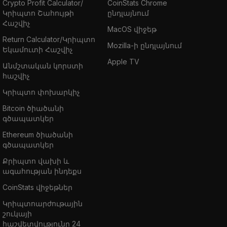
Crypto Profit Calculator/
CoinStats Chrome
Կրիպտո Շահույթի
ընդլայնում
Հաշվիչ
MacOS վիջեթ
Return Calculator/Կրիպտո
Mozilla-ի ընդլայնում
Եկամուտի Հաշվիչ
Apple TV
Անմշտական կորստի
հաշվիչ
Կրիպտո փոխարկիչ
Bitcoin ծիածանի
գծապատկեր
Ethereum ծիածանի
գծապատկեր
Քրիպտո վախի և
ագահության ինդեքս
CoinStats վիջեթներ
Կրիպտոարժութային
շուկայի
հաշվետվությունը 24