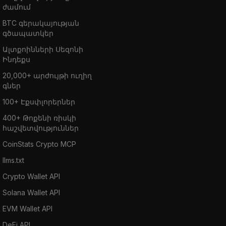
ժամում
BTC գերակայության
գծապատկեր
Ալտքոինների Սեզոնի
Ինդեքս
20,000+ արժույթի ուղիղ
գներ
100+ Էքսփլորերներ
400+ Թոքենի ռիսկի
հաշվետվություններ
CoinStats Crypto MCP
llms.txt
Crypto Wallet API
Solana Wallet API
EVM Wallet API
DeFi API