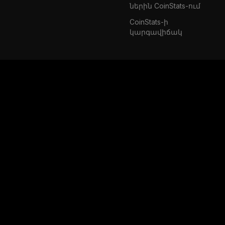
ներին CoinStats-ում
CoinStats-ի
կարգավիճակ