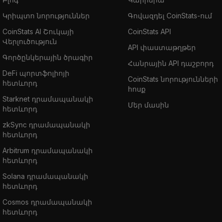
Կրիպտո նորություններ
Գովազդել CoinStats-ում
CoinStats AI Շուկայի
CoinStats API
Վերլուծություն
API փաստաթղթեր
Գործընկերային ծրագիր
Հանրային API դաշբորդ
DeFi պորտֆոլիոյի
CoinStats նորությունների
հետևորդ
հոսք
Starknet դրամապանակի
Մեր մասին
հետևորդ
zkSync դրամապանակի
հետևորդ
Arbitrum դրամապանակի
հետևորդ
Solana դրամապանակի
հետևորդ
Cosmos դրամապանակի
հետևորդ