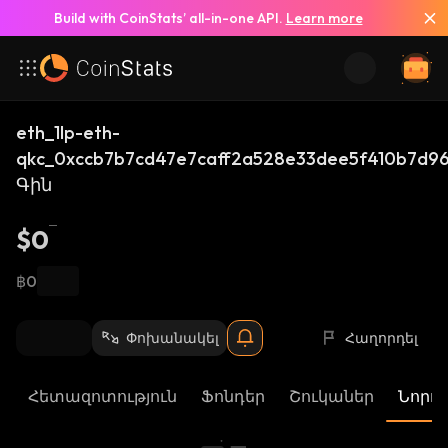
Build with CoinStats’ all-in-one API.
Learn more
eth_1lp-eth-
qkc_0xccb7b7cd47e7caff2a528e33dee5f410b7d9
Գին
$0
฿0
Փոխանակել
Հաղորդել
Հետազոտություն
Ֆոնդեր
Շուկաներ
Նորու