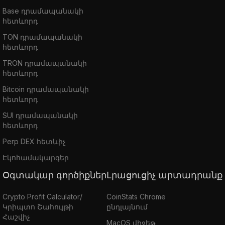
Base դրամապանակի
հետևորդ
TON դրամապանակի
հետևորդ
TRON դրամապանակի
հետևորդ
Bitcoin դրամապանակի
հետևորդ
SUI դրամապանակի
հետևորդ
Perp DEX հետևիչ
Էկոհամակարգեր
Օգտակար գործիքներ
Լրացուցիչ արտադրանք
Crypto Profit Calculator/
CoinStats Chrome
Կրիպտո Շահույթի
ընդլայնում
Հաշվիչ
MacOS վիջեթ