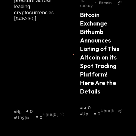
pressure across
1Ա
•
Bitcoin S
Ո
առաջ
leading
istemi
Ւ
cryptocurrencies
Bitcoin 
Կ
[&#8230;]
Exchange 
Ա
:
Bithumb 
Announces 
Listing of This 
Altcoin on its 
Spot Trading 
Platform! 
Here Are the 
Details
«Ց
0
Կիսվել
«Ցլ
0
Լ
«Արջ
0
Կիսվել
Ի» Շ
«Արջի» Շ
0
Ի»
Ի» Շո
Ուկ
Ուկա
:
Շ
Ւկա
:
Ա
:
Ո