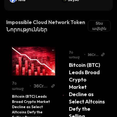
Impossible Cloud Network Token
Տես
Նորություններ
ավելին
7օ
•
36Cry
առաջ
pto
Bitcoin (BTC) 
Leads Broad 
Crypto 
7օ
36Cryp
Market 
•
առաջ
to
Decline as 
Bitcoin (BTC) Leads 
Select Altcoins 
Broad Crypto Market 
Decline as Select 
Defy the 
Altcoins Defy the 
Selling 