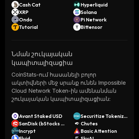
Cash Cat
Hyperliquid
XRP
Solana
Ondo
Pi Network
Tutorial
Bittensor
Նման շուկայական
կապիտալիզացիա
CoinStats-ում հասանելի բոլոր
ակտիվների մեջ սրանք ունեն Impossible
Cloud Network Token-ին ամենանման
շուկայական կապիտալիզացիան:
Avant Staked USD
Securitize Tokenize
SanDisk (bStocks T
d AAA CLO Fund
Chutes
okenized Stock)
Incrypt
Basic Attention
Fluid
SkyAI