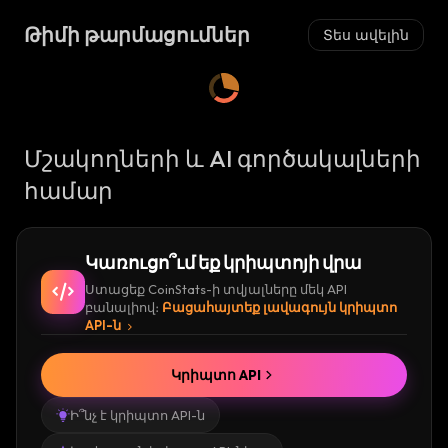
Ւ
Կ
Թիմի թարմացումներ
Տես ավելին
Ա
:
Մշակողների և AI գործակալների
համար
Կառուցո՞ւմ եք կրիպտոյի վրա
Ստացեք CoinStats-ի տվյալները մեկ API
բանալիով։
Բացահայտեք լավագույն կրիպտո
API-ն
Կրիպտո API
Ի՞նչ է կրիպտո API-ն