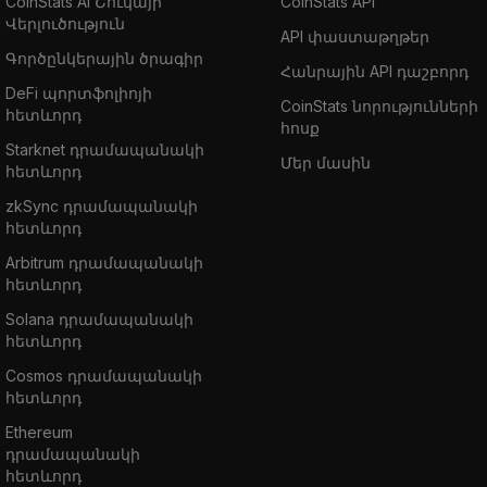
CoinStats AI Շուկայի
CoinStats API
Վերլուծություն
API փաստաթղթեր
Գործընկերային ծրագիր
Հանրային API դաշբորդ
DeFi պորտֆոլիոյի
CoinStats նորությունների
հետևորդ
հոսք
Starknet դրամապանակի
Մեր մասին
հետևորդ
zkSync դրամապանակի
հետևորդ
Arbitrum դրամապանակի
հետևորդ
Solana դրամապանակի
հետևորդ
Cosmos դրամապանակի
հետևորդ
Ethereum
դրամապանակի
հետևորդ