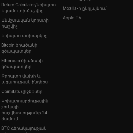
Return Calculator/Կրիպտո
Mozilla-ի ընդլայնում
Եկամուտի Հաշվիչ
Apple TV
Անմշտական կորստի
հաշվիչ
Կրիպտո փոխարկիչ
Bitcoin ծիածանի
գծապատկեր
Ethereum ծիածանի
գծապատկեր
Քրիպտո վախի և
ագահության ինդեքս
CoinStats վիջեթներ
Կրիպտոարժութային
շուկայի
հաշվետվությունը 24
ժամում
BTC գերակայության