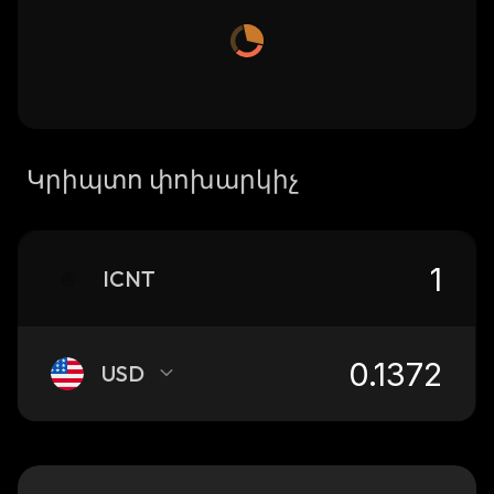
Կրիպտո փոխարկիչ
ICNT
USD