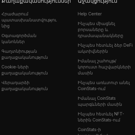
Քաղաքականություններ
Աջակցություն
Հրաժարում
Help Center
պատասխանատվությու
Ինչպես միացնել
նից
բորսաները և
Օգտագործման
դրամապանակները
կանոններ
Ինչպես հետևել ձեր DeFi
Գաղտնիության
ակտիվներին
քաղաքականություն
Իմանալ շահույթ/
Cookie-ների
կորուստ հաշվարկների
քաղաքականություն
մասին
Վերադարձի
Ինչպես առևտուր անել
քաղաքականություն
CoinStats-ում
Իմանալ CoinStats
պարգևների մասին
Ինչպես հետևել NFT-
ներին CoinStats-ում
CoinStats-ի