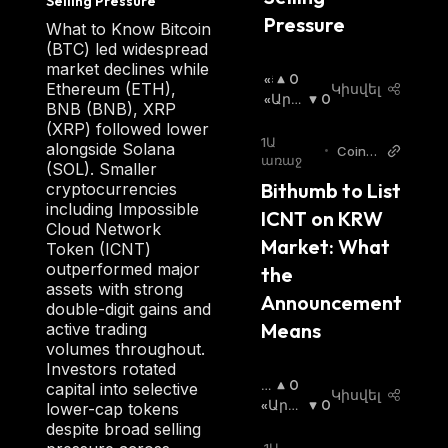
Selling Pressure
Pressure
What to Know Bitcoin
(BTC) led widespread
market declines while
«Ց
0
Ethereum (ETH),
Կիսվել
Լ
«Արջ
0
BNB (BNB), XRP
Ի»
Ի» Շո
(XRP) followed lower
Շ
Ւկա
:
1Ա
alongside Solana
•
CoinC
Ո
առաջ
(SOL). Smaller
u
Ւ
Bithumb to List 
cryptocurrencies
Կ
including Impossible
ICNT on KRW 
Ա
Cloud Network
:
Market: What 
Token (ICNT)
outperformed major
the 
assets with strong
Announcement 
double-digit gains and
Means
active trading
volumes throughout.
Investors rotated
«Ց
0
capital into selective
Կիսվել
Լ
«Արջ
0
lower-cap tokens
Ի»
Ի» Շո
despite broad selling
Շ
Ւկա
: