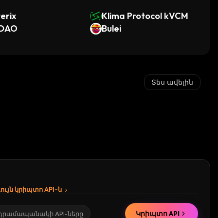
erix
Klima Protocol kVCM
DAO
Bulei
Տես ավելին
ւյն կրիպտո API-ն
Կրիպտո API
 դրամապանակի API-ները