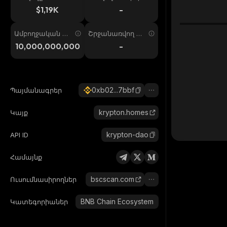
ում
պ. 24ժ
$1,19K
-
Ամբողջական առ
Շրջանառվող առ
աջարկ
աջարկ
10,000,000,000
-
0xb02...7bbf
Պայմանագրեր
krypton.homes
Կայք
krypton-dao
API ID
Համայնք
bscscan.com
Ուսումնասիրողներ
BNB Chain Ecosystem
Կատեգորիաներ