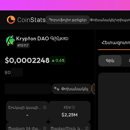
Պորտֆոլիո թրեքեր
Փոխանակել
Կրիպտ
Krypton DAO Գին
KRD
Հետազոտու
#15117
$0,0002248
0,6
%
Գին
฿0
Փոխանակել
Շուկայի կապիտ
FDV
ալիզացիա
-
$2,25M
Ծավալը 24 ժամ
Ծավալ/Շուկ. կա