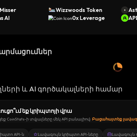
Misser
Wizzwoods Token
Ast
s AI
0x Leverage
AP
թարմացումներ
ների և AI գործակալների համար
ուցո՞ւմ եք կրիպտոյի վրա
ք CoinStats-ի տվյալները մեկ API բանալիով։
Բացահայտեք լավագո
կրիպտո API-ն
Լավագույն կրիպտո API-ները
Լավագույն