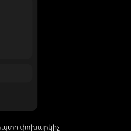
իպտո փոխարկիչ