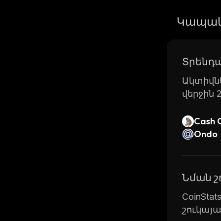
Կապակ
Տրենդա
Ակտիվնե
վերջին 
Cash 
Ondo
Նման 
CoinSta
շուկայ