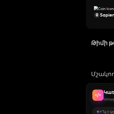
Sapien
Թիմի 
Մշակող
Կառ
Ստացե
Ի՞նչ է 