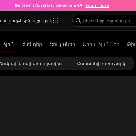
Build with CoinStats’ all-in-one API.
Learn more
ոարժույթներ
Գնացուցակ
թյուն
Ֆոնդեր
Շուկաներ
Նորություններ
Թի
Շուկայի կապիտալիզացիա
Հասանելի առաջարկ