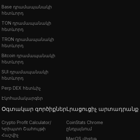
Base դրամապանակի
հետևորդ
TON դրամապանակի
հետևորդ
TRON դրամապանակի
հետևորդ
Bitcoin դրամապանակի
հետևորդ
SUI դրամապանակի
հետևորդ
Perp DEX հետևիչ
Էկոհամակարգեր
Օգտակար գործիքներ
Լրացուցիչ արտադրանք
Crypto Profit Calculator/
CoinStats Chrome
Կրիպտո Շահույթի
ընդլայնում
Հաշվիչ
MacOS վիջեթ