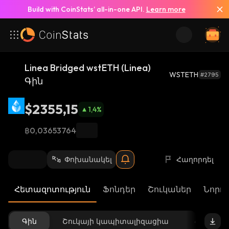
Build with CoinStats’ all-in-one API.
Learn more
Linea Bridged wstETH (Linea)
WSTETH
#2795
Գին
$2355,15
1,4
%
฿0,03653764
Փոխանակել
Հաղորդել
Հետազոտություն
Ֆոնդեր
Շուկաներ
Նորու
Գին
Շուկայի կապիտալիզացիա
Հասանե