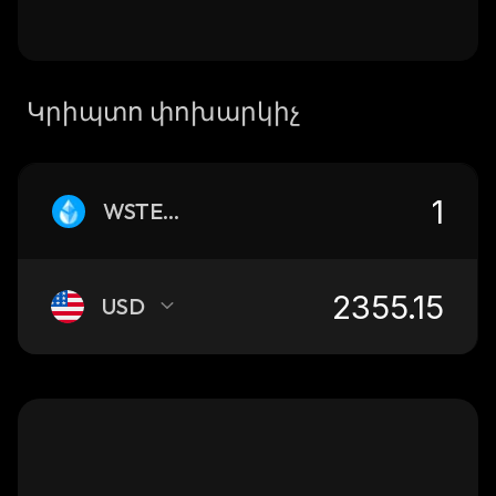
Կրիպտո փոխարկիչ
WSTETH
USD