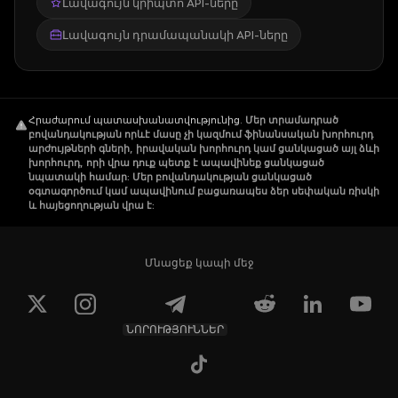
Լավագույն կրիպտո API-ները
Լավագույն դրամապանակի API-ները
Հրաժարում պատասխանատվությունից
.
Մեր տրամադրած
բովանդակության որևէ մասը չի կազմում ֆինանսական խորհուրդ
արժույթների գների, իրավական խորհուրդ կամ ցանկացած այլ ձևի
խորհուրդ, որի վրա դուք պետք է ապավինեք ցանկացած
նպատակի համար: Մեր բովանդակության ցանկացած
օգտագործում կամ ապավինում բացառապես ձեր սեփական ռիսկի
և հայեցողության վրա է:
Մնացեք կապի մեջ
ՆՈՐՈՒԹՅՈՒՆՆԵՐ