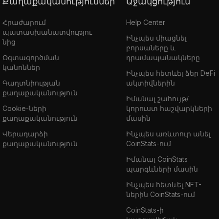
Քաղաքականություններ
Աջակցություն
Հրաժարում
Help Center
պատասխանատվությու
Ինչպես միացնել
նից
բորսաները և
Օգտագործման
դրամապանակները
կանոններ
Ինչպես հետևել ձեր DeFi
Գաղտնիության
ակտիվներին
քաղաքականություն
Իմանալ շահույթ/
Cookie-ների
կորուստ հաշվարկների
քաղաքականություն
մասին
Վերադարձի
Ինչպես առևտուր անել
քաղաքականություն
CoinStats-ում
Իմանալ CoinStats
պարգևների մասին
Ինչպես հետևել NFT-
ներին CoinStats-ում
CoinStats-ի