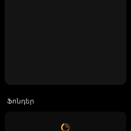
Ֆոնդեր