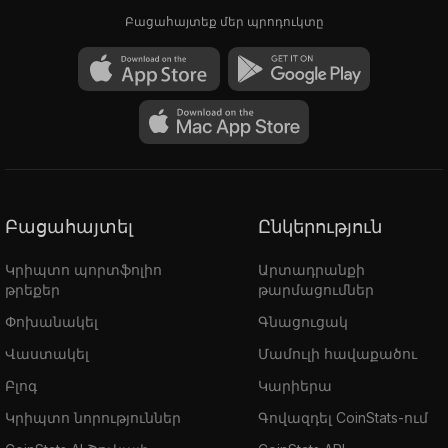
Բացահայտեք մեր պրոդուկտը
Բացահայտել
Ընկերություն
Կրիպտո պորտֆոլիո
Արտադրանքի
թրեքեր
թարմացումներ
Փոխանակել
Գնացուցակ
Վաստակել
Մամուլի հավաքածու
Բլոգ
Կարիերա
Կրիպտո նորություններ
Գովազդել CoinStats-ում