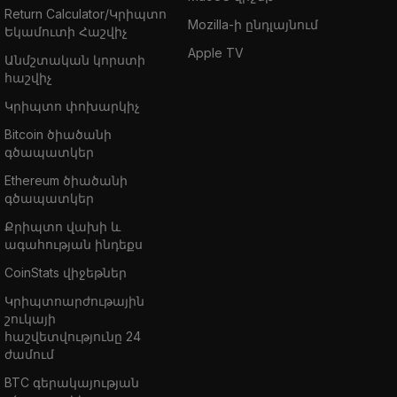
Return Calculator/Կրիպտո
Mozilla-ի ընդլայնում
Եկամուտի Հաշվիչ
Apple TV
Անմշտական կորստի
հաշվիչ
Կրիպտո փոխարկիչ
Bitcoin ծիածանի
գծապատկեր
Ethereum ծիածանի
գծապատկեր
Քրիպտո վախի և
ագահության ինդեքս
CoinStats վիջեթներ
Կրիպտոարժութային
շուկայի
հաշվետվությունը 24
ժամում
BTC գերակայության