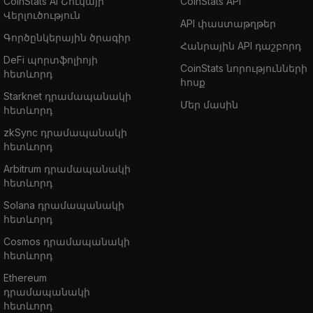
CoinStats AI Շուկայի
CoinStats API
Վերլուծություն
API փաստաթղթեր
Գործընկերային ծրագիր
Հանրային API դաշբորդ
DeFi պորտֆոլիոյի
CoinStats նորությունների
հետևորդ
հոսք
Starknet դրամապանակի
Մեր մասին
հետևորդ
zkSync դրամապանակի
հետևորդ
Arbitrum դրամապանակի
հետևորդ
Solana դրամապանակի
հետևորդ
Cosmos դրամապանակի
հետևորդ
Ethereum
դրամապանակի
հետևորդ