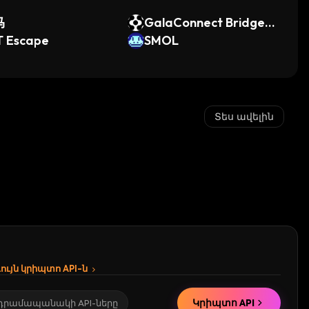
马
GalaConnect Bridged
T Escape
FET (GalaChain)
SMOL
Տես ավելին
ւյն կրիպտո API-ն
Կրիպտո API
 դրամապանակի API-ները