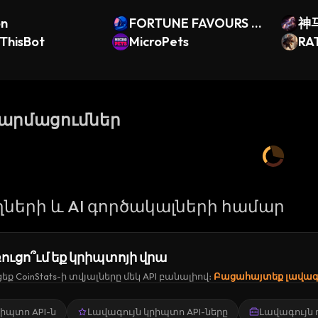
on
FORTUNE FAVOURS T
神
ThisBot
HE BRAVE
MicroPets
RA
թարմացումներ
ների և AI գործակալների համար
ուցո՞ւմ եք կրիպտոյի վրա
ք CoinStats-ի տվյալները մեկ API բանալիով։
Բացահայտեք լավագո
կրիպտո API-ն
Լավագույն կրիպտո API-ները
Լավագույն