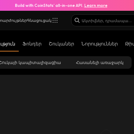
Build with CoinStats’ all-in-one API.
Learn more
ոարժույթներ
Գնացուցակ
թյուն
Ֆոնդեր
Շուկաներ
Նորություններ
Թի
Շուկայի կապիտալիզացիա
Հասանելի առաջարկ