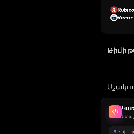
Rubic
Recap
Թիմի 
Մշակող
Կառ
Ստացե
Ի՞նչ է 