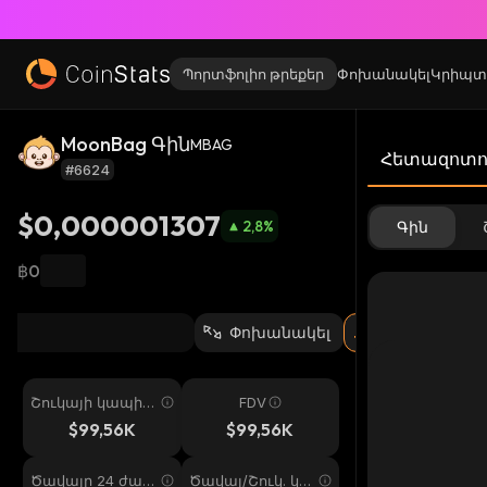
Պորտֆոլիո թրեքեր
Փոխանակել
Կրիպտ
MoonBag Գին
MBAG
Հետազոտու
#6624
$0,000001307
2,8
%
Գին
฿0
Փոխանակել
Շուկայի կապիտ
FDV
ալիզացիա
$99,56K
$99,56K
Ծավալը 24 ժամ
Ծավալ/Շուկ. կա