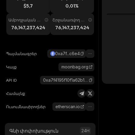
ում
պ. 24ժ
$5,7
0,01%
Ամբողջական առ
Շրջանառվող առ
աջարկ
աջարկ
76,147,237,424
76,147,237,424
0xa7f...c6e4
Պայմանագրեր
moonbag.org
Կայք
0xa7f4195f10f1a62b102bd683eab131d657a6c6e4_ethereum
API ID
Համայնք
etherscan.io
Ուսումնասիրողներ
Գնի փոփոխություն
24H