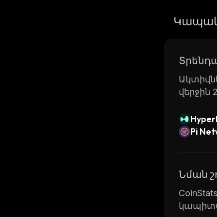
Կապակ
Տրենդա
Ակտիվնե
վերջին 
Hyperl
Pi Ne
Նման 
CoinSta
կապիտա