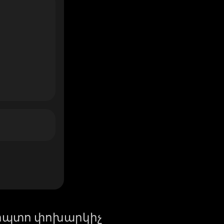
իպտո փոխարկիչ