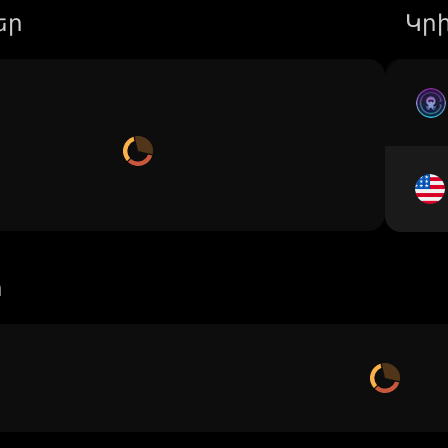
եր
Կր
ր