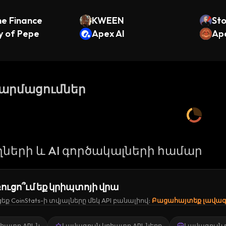
he Finance
KWEEN
Sto
y of Pepe
Apex AI
Ap
թարմացումներ
ների և AI գործակալների համար
ուցո՞ւմ եք կրիպտոյի վրա
ք CoinStats-ի տվյալները մեկ API բանալիով։
Բացահայտեք լավագո
կրիպտո API-ն
Լավագույն կրիպտո API-ները
Լավագույն