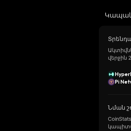
the site 
Whether y
Կապակ
competiti
engaging 
destinati
Տրենդա
Ակտիվնե
վերջին 
Hyperl
Pi Ne
Նման 
CoinSta
կապիտա