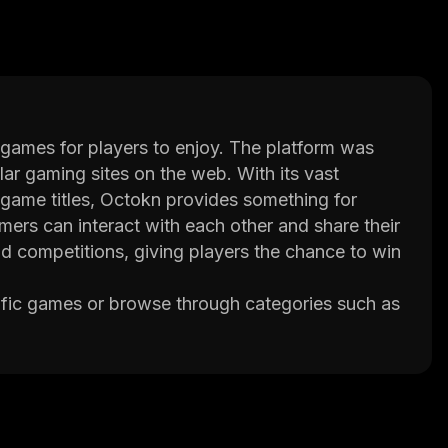
e games for players to enjoy. The platform was
r gaming sites on the web. With its vast
game titles, Octokn provides something for
mers can interact with each other and share their
d competitions, giving players the chance to win
cific games or browse through categories such as
n clubs or create their own private rooms for
e content such as special events and exclusive
ers by implementing strict rules regarding player
 fair play among all participants. Additionally,