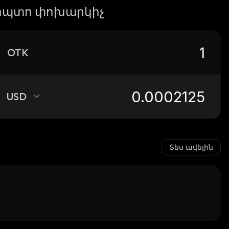
իպտո փոխարկիչ
OTK
USD
Տես ավելին