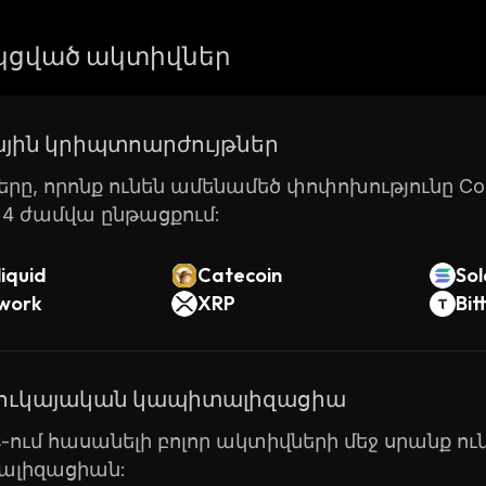
takes great care in protecting user data by using adva
ou’re looking for a casual game night with friends or wa
ցված ակտիվներ
ve tournaments, Octokn has something for everyone. W
community features, it’s no wonder why so many peopl
on for online gaming.
յին կրիպտոարժույթներ
րը, որոնք ունեն ամենամեծ փոփոխությունը Coin
24 ժամվա ընթացքում:
iquid
Catecoin
So
twork
XRP
Bit
շուկայական կապիտալիզացիա
ts-ում հասանելի բոլոր ակտիվների մեջ սրանք 
լիզացիան: