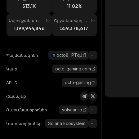
ում
պ. 24ժ
$13,1K
11,02%
Ամբողջական առ
Շրջանառվող առ
աջարկ
աջարկ
1,199,944,846
559,378,617
octo8...PTqJ
Պայմանագրեր
octo-gaming.com
Կայք
octo-gaming
API ID
Համայնք
solscan.io
Ուսումնասիրողներ
Solana Ecosystem
Կատեգորիաներ