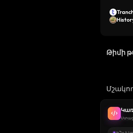
Tranc
Histor
Թիմի 
Մշակող
Կառ
Ստացե
Ի՞նչ է 