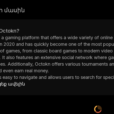
-ի մասին
 Octokn?
 a gaming platform that offers a wide variety of onlin
n 2020 and has quickly become one of the most popula
 of games, from classic board games to modern video 
 It also features an extensive social network where ga
es. Additionally, Octokn offers various tournaments an
d even earn real money.
is easy to navigate and allows users to search for spe
 action, sports, puzzles, and more. Players can also joi
եք ավելին
r family members. Furthermore, Octokn offers exclusiv
t can be purchased with virtual currency.
 committed to providing a safe environment for all gam
 All players must abide by these rules in order to ensure