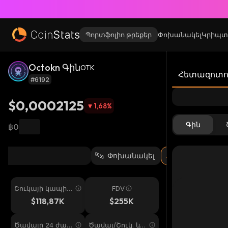
Պորտֆոլիո թրեքեր
Փոխանակել
Կրիպտ
Octokn Գին
OTK
Հետազոտու
#6192
$0,0002125
1,68
%
Գին
฿0
Փոխանակել
Շուկայի կապիտ
FDV
ալիզացիա
$118,87K
$255K
Ծավալը 24 ժամ
Ծավալ/Շուկ. կա