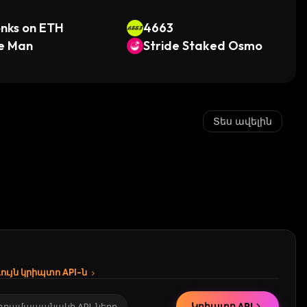
nks on ETH
4663
e Man
Stride Staked Osmo
Տես ավելին
ւյն կրիպտո API-ն
Կրիպտո API
 դրամապանակի API-ները