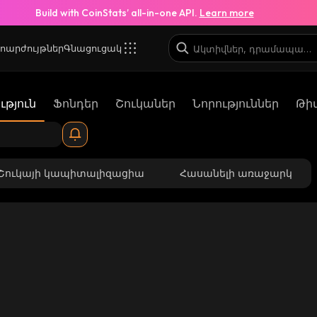
Build with CoinStats’ all-in-one API.
Learn more
ոարժույթներ
Գնացուցակ
թյուն
Ֆոնդեր
Շուկաներ
Նորություններ
Թի
Շուկայի կապիտալիզացիա
Հասանելի առաջարկ