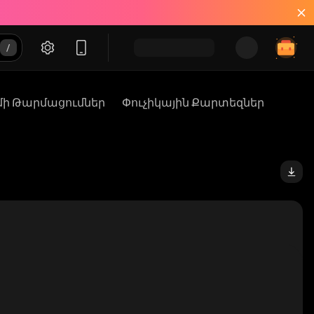
մի Թարմացումներ
Փուչիկային Քարտեզներ