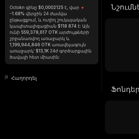
Նշումն
Octokn
գինը $0,0002125 է, վար
-1.68%
վերջին 24 ժամվա
ընթացքում, և ուղիղ շուկայական
կապիտալիզացիան
$118 874
է: Այն
ունի
559,378,617 OTK
արժույթների
շրջանառվող առաջարկ և
1,199,944,846 OTK
առավելագույն
առաջարկ՝
$13,1K
24ժ գործարքային
ծավալի հետ միասին:
Հաղորդել
Ֆոնդե