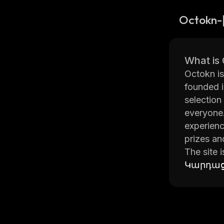
Octokn
What is
Octokn is
founded i
selection
everyone.
experienc
prizes an
The site 
strategy,
Կարդաց
friends o
items tha
Octokn is
behavior.