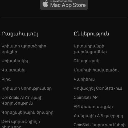
Բացահայտել
Ընկերություն
Կրիպտո պորտֆոլիո
Արտադրանքի
թրեքեր
թարմացումներ
Փոխանակել
Գնացուցակ
Վաստակել
Մամուլի հավաքածու
Բլոգ
Կարիերա
Կրիպտո նորություններ
Գովազդել CoinStats-ում
CoinStats AI Շուկայի
CoinStats API
Վերլուծություն
API փաստաթղթեր
Գործընկերային ծրագիր
Հանրային API դաշբորդ
DeFi պորտֆոլիոյի
CoinStats նորությունների
հետևորդ