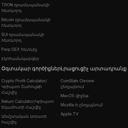
TRON դրամապանակի
հետևորդ
Bitcoin դրամապանակի
հետևորդ
SUI դրամապանակի
հետևորդ
Perp DEX հետևիչ
Էկոհամակարգեր
Օգտակար գործիքներ
Լրացուցիչ արտադրանք
Crypto Profit Calculator/
CoinStats Chrome
Կրիպտո Շահույթի
ընդլայնում
Հաշվիչ
MacOS վիջեթ
Return Calculator/Կրիպտո
Mozilla-ի ընդլայնում
Եկամուտի Հաշվիչ
Apple TV
Անմշտական կորստի
հաշվիչ