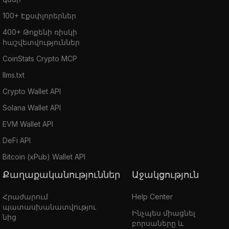
100+ Էքսփլորերներ
400+ Թոքենի ռիսկի
հաշվետվություններ
CoinStats Crypto MCP
llms.txt
Crypto Wallet API
Solana Wallet API
EVM Wallet API
DeFi API
Bitcoin (xPub) Wallet API
Քաղաքականություններ
Աջակցություն
Հրաժարում
Help Center
պատասխանատվությու
Ինչպես միացնել
նից
բորսաները և