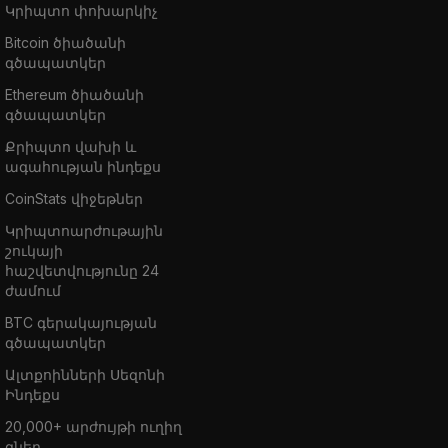
Կրիպտո փոխարկիչ
Bitcoin ծիածանի
գծապատկեր
Ethereum ծիածանի
գծապատկեր
Քրիպտո վախի և
ագահության ինդեքս
CoinStats վիջեթներ
Կրիպտոարժութային
շուկայի
հաշվետվությունը 24
ժամում
BTC գերակայության
գծապատկեր
Ալտքոինների Սեզոնի
Ինդեքս
20,000+ արժույթի ուղիղ
գներ