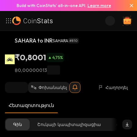
Build with CoinStats’ all-in-one API.
Learn more
SAHARA to INR
SAHARA
#810
₹0,8001
4,75
%
฿0,00000013
Փոխանակել
Հաղորդել
Հետազոտություն
Գին
Շուկայի կապիտալիզացիա
Հասանե