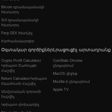
Bitcoin դրամապանակի
հետևորդ
SUI դրամապանակի
հետևորդ
Perp DEX հետևիչ
Էկոհամակարգեր
Օգտակար գործիքներ
Լրացուցիչ արտադրանք
Crypto Profit Calculator/
CoinStats Chrome
Կրիպտո Շահույթի
ընդլայնում
Հաշվիչ
MacOS վիջեթ
Return Calculator/Կրիպտո
Mozilla-ի ընդլայնում
Եկամուտի Հաշվիչ
Apple TV
Անմշտական կորստի
հաշվիչ
Կրիպտո փոխարկիչ