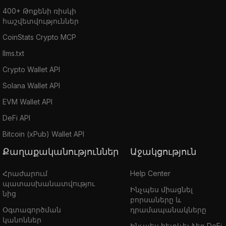
400+ Թոքենի ռիսկի
հաշվետվություններ
CoinStats Crypto MCP
llms.txt
Crypto Wallet API
Solana Wallet API
EVM Wallet API
DeFi API
Bitcoin (xPub) Wallet API
Քաղաքականություններ
Աջակցություն
Հրաժարում
Help Center
պատասխանատվությու
Ինչպես միացնել
նից
բորսաները և
Օգտագործման
դրամապանակները
կանոններ
Ինչպես հետևել ձեր DeFi