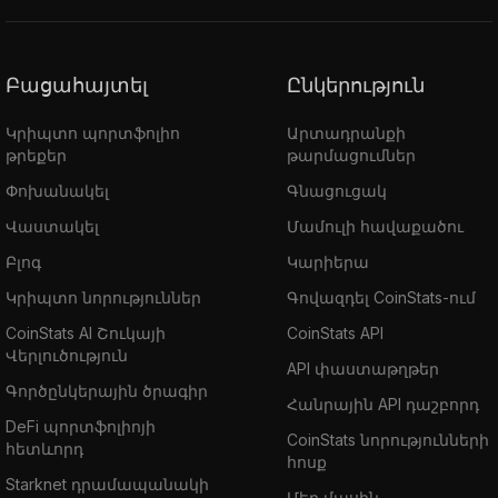
Բացահայտել
Ընկերություն
Կրիպտո պորտֆոլիո
Արտադրանքի
թրեքեր
թարմացումներ
Փոխանակել
Գնացուցակ
Վաստակել
Մամուլի հավաքածու
Բլոգ
Կարիերա
Կրիպտո նորություններ
Գովազդել CoinStats-ում
CoinStats AI Շուկայի
CoinStats API
Վերլուծություն
API փաստաթղթեր
Գործընկերային ծրագիր
Հանրային API դաշբորդ
DeFi պորտֆոլիոյի
CoinStats նորությունների
հետևորդ
հոսք
Starknet դրամապանակի
Մեր մասին