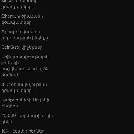
Bitcoin ծիածանի
գծապատկեր
Ethereum ծիածանի
գծապատկեր
Քրիպտո վախի և
ագահության ինդեքս
CoinStats վիջեթներ
Կրիպտոարժութային
շուկայի
հաշվետվությունը 24
ժամում
BTC գերակայության
գծապատկեր
Ալտքոինների Սեզոնի
Ինդեքս
20,000+ արժույթի ուղիղ
գներ
100+ Էքսփլորերներ