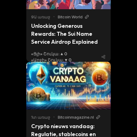
9Ա առաջ
•
Bitcoin World
Unlocking Generous 
Rewards: The Sui Name 
Service Airdrop Explained
«Ցլի» Շուկա
:
0
«Արջի» Շուկա
:
0
1տ առաջ
•
Bitcoinmagazine.nl
Crypto nieuws vandaag: 
Regulatie, stablecoins en 