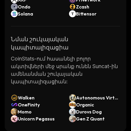
Ondo
Zcash
Solana
Bittensor
Նման շուկայական
կապիտալիզացիա
CoinStats-ում հասանելի բոլոր
ակտիվների մեջ սրանք ունեն Suncat-ին
ամենանման շուկայական
կապիտալիզացիան:
Walken
Autonomous Virtua
OneFinity
l Beings
Organic
Momo
Durovs Dog
Unicorn Pegasus
Gen Z Quant