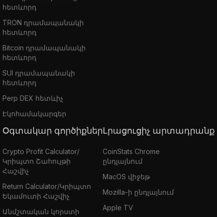
հետևորդ
TRON դրամապանակի
հետևորդ
Bitcoin դրամապանակի
հետևորդ
SUI դրամապանակի
հետևորդ
Perp DEX հետևիչ
Էկոհամակարգեր
Օգտակար գործիքներ
Լրացուցիչ արտադրանք
Crypto Profit Calculator/
CoinStats Chrome
Կրիպտո Շահույթի
ընդլայնում
Հաշվիչ
MacOS վիջեթ
Return Calculator/Կրիպտո
Mozilla-ի ընդլայնում
Եկամուտի Հաշվիչ
Apple TV
Անմշտական կորստի