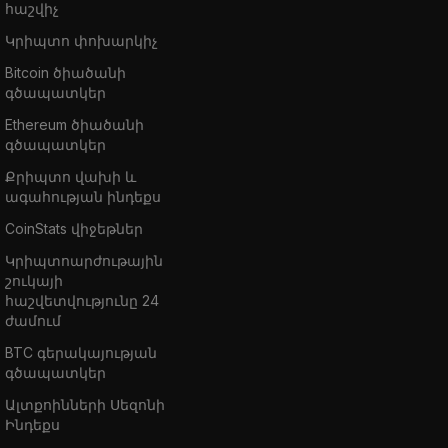
հաշվիչ
Կրիպտո փոխարկիչ
Bitcoin ծիածանի
գծապատկեր
Ethereum ծիածանի
գծապատկեր
Քրիպտո վախի և
ագահության ինդեքս
CoinStats վիջեթներ
Կրիպտոարժութային
շուկայի
հաշվետվությունը 24
ժամում
BTC գերակայության
գծապատկեր
Ալտքոինների Սեզոնի
Ինդեքս