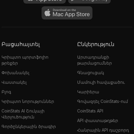
Բացահայտել
Ընկերություն
Կրիպտո պորտֆոլիո
Արտադրանքի
թրեքեր
թարմացումներ
Փոխանակել
Գնացուցակ
Վաստակել
Մամուլի հավաքածու
Բլոգ
Կարիերա
Կրիպտո նորություններ
Գովազդել CoinStats-ում
CoinStats AI Շուկայի
CoinStats API
Վերլուծություն
API փաստաթղթեր
Գործընկերային ծրագիր
Հանրային API դաշբորդ