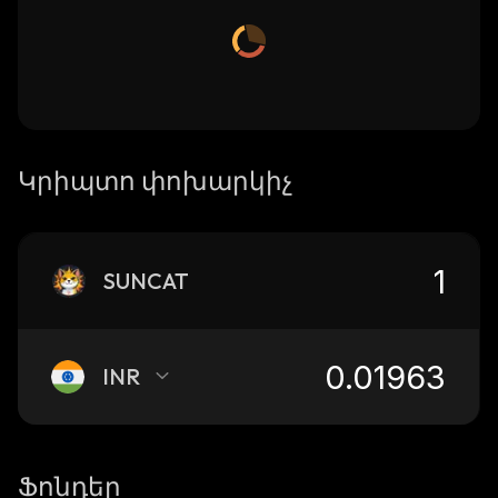
Կրիպտո փոխարկիչ
SUNCAT
INR
Ֆոնդեր