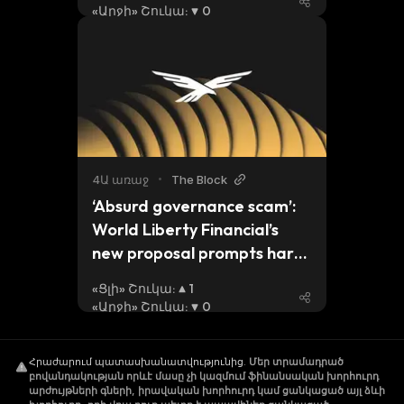
«Արջի» Շուկա
:
0
4Ա առաջ
•
The Block
‘Absurd governance scam’: 
World Liberty Financial’s 
new proposal prompts harsh 
criticism from Justin Sun and 
«Ցլի» Շուկա
:
1
other holders
«Արջի» Շուկա
:
0
Հրաժարում պատասխանատվությունից
.
Մեր տրամադրած
բովանդակության որևէ մասը չի կազմում ֆինանսական խորհուրդ
արժույթների գների, իրավական խորհուրդ կամ ցանկացած այլ ձևի