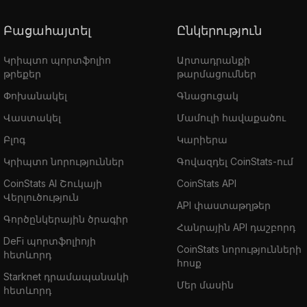
Բացահայտել
Ընկերություն
Կրիպտո պորտֆոլիո
Արտադրանքի
թրեքեր
թարմացումներ
Փոխանակել
Գնացուցակ
Վաստակել
Մամուլի հավաքածու
Բլոգ
Կարիերա
Կրիպտո նորություններ
Գովազդել CoinStats-ում
CoinStats AI Շուկայի
CoinStats API
Վերլուծություն
API փաստաթղթեր
Գործընկերային ծրագիր
Հանրային API դաշբորդ
DeFi պորտֆոլիոյի
CoinStats նորությունների
հետևորդ
հոսք
Starknet դրամապանակի
Մեր մասին
հետևորդ