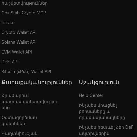
հաշվետվություններ
CoinStats Crypto MCP
llms.txt
Crypto Wallet API
Solana Wallet API
EVM Wallet API
DeFi API
Bitcoin (xPub) Wallet API
Քաղաքականություններ
Աջակցություն
Հրաժարում
Help Center
պատասխանատվությու
Ինչպես միացնել
նից
բորսաները և
Օգտագործման
դրամապանակները
կանոններ
Ինչպես հետևել ձեր DeFi
Գաղտնիության
ակտիվներին