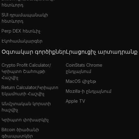
հետևորդ
SUI դրամապանակի
հետևորդ
Perp DEX հետևիչ
Էկոհամակարգեր
Օգտակար գործիքներ
Լրացուցիչ արտադրանք
Crypto Profit Calculator/
CoinStats Chrome
Կրիպտո Շահույթի
ընդլայնում
Հաշվիչ
MacOS վիջեթ
Return Calculator/Կրիպտո
Mozilla-ի ընդլայնում
Եկամուտի Հաշվիչ
Apple TV
Անմշտական կորստի
հաշվիչ
Կրիպտո փոխարկիչ
Bitcoin ծիածանի
գծապատկեր