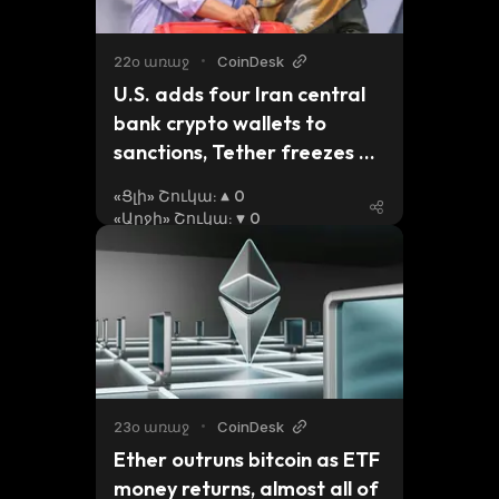
22օ առաջ
•
CoinDesk
U.S. adds four Iran central 
bank crypto wallets to 
sanctions, Tether freezes 
$131 million of contents
«Ցլի» Շուկա
:
0
«Արջի» Շուկա
:
0
23օ առաջ
•
CoinDesk
Ether outruns bitcoin as ETF 
money returns, almost all of 