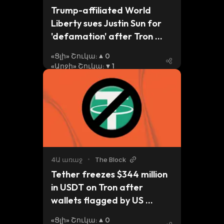
Trump-affiliated World 
Liberty sues Justin Sun for 
'defamation' after Tron 
creator's lawsuit
«Ցլի» Շուկա
:
0
«Արջի» Շուկա
:
1
4Ա առաջ
•
The Block
Tether freezes $344 million 
in USDT on Tron after 
wallets flagged by US 
authorities
«Ցլի» Շուկա
:
0