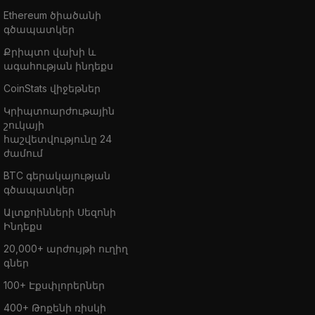
Ethereum ծիածանի
գծապատկեր
Քրիպտո վախի և
ագահության ինդեքս
CoinStats վիջեթներ
Կրիպտոարժութային
շուկայի
հաշվետվությունը 24
ժամում
BTC գերակայության
գծապատկեր
Ալտքոինների Սեզոնի
Ինդեքս
20,000+ արժույթի ուղիղ
գներ
100+ Էքսփլորերներ
400+ Թոքենի ռիսկի