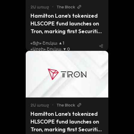
2Ա առաջ
•
The Block
Hamilton Lane’s tokenized 
HLSCOPE fund launches on 
Tron, marking first Securitize 
product issued on the once-
«Ցլի» Շուկա
:
1
maligned blockchain
«Արջի» Շուկա
:
0
2Ա առաջ
•
The Block
Hamilton Lane’s tokenized 
HLSCOPE fund launches on 
Tron, marking first Securitize 