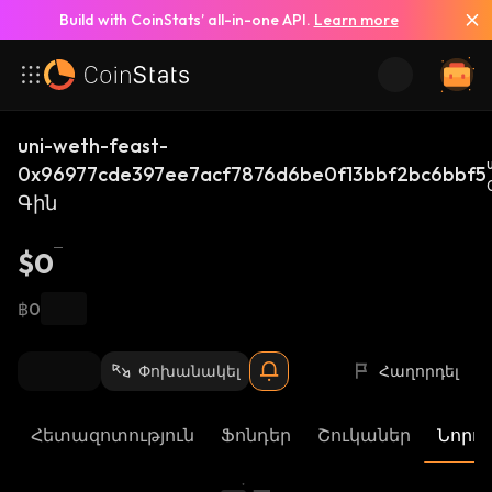
Build with CoinStats’ all-in-one API.
Learn more
uni-weth-feast-
0x96977cde397ee7acf7876d6be0f13bbf2bc6bbf5
Գին
$0
฿0
Փոխանակել
Հաղորդել
Հետազոտություն
Ֆոնդեր
Շուկաներ
Նորու