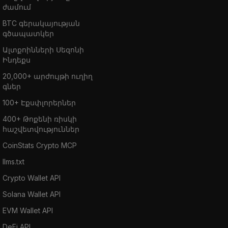
ժամում
BTC գերակայության
գծապատկեր
Ալտքոինների Սեզոնի
Ինդեքս
20,000+ արժույթի ուղիղ
գներ
100+ Էքսփլորերներ
400+ Թոքենի ռիսկի
հաշվետվություններ
CoinStats Crypto MCP
llms.txt
Crypto Wallet API
Solana Wallet API
EVM Wallet API
DeFi API