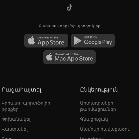
Բացահայտեք մեր պրոդուկտը
Բացահայտել
Ընկերություն
Կրիպտո պորտֆոլիո
Արտադրանքի
թրեքեր
թարմացումներ
Փոխանակել
Գնացուցակ
Վաստակել
Մամուլի հավաքածու
Բլոգ
Կարիերա