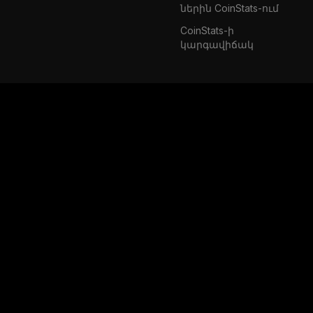
ներին CoinStats-ում
CoinStats-ի
կարգավիճակ