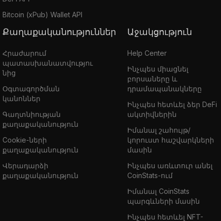
Bitcoin (xPub) Wallet API
Քաղաքականություններ
Աջակցություն
Հրաժարում
Help Center
պատասխանատվությու
Ինչպես միացնել
նից
բորսաները և
Օգտագործման
դրամապանակները
կանոններ
Ինչպես հետևել ձեր DeFi
Գաղտնիության
ակտիվներին
քաղաքականություն
Իմանալ շահույթ/
Cookie-ների
կորուստ հաշվարկների
քաղաքականություն
մասին
Վերադարձի
Ինչպես առևտուր անել
քաղաքականություն
CoinStats-ում
Իմանալ CoinStats
պարգևների մասին
Ինչպես հետևել NFT-