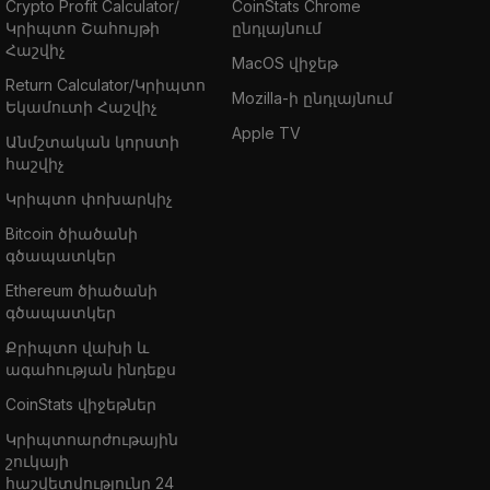
Crypto Profit Calculator/
CoinStats Chrome
Կրիպտո Շահույթի
ընդլայնում
Հաշվիչ
MacOS վիջեթ
Return Calculator/Կրիպտո
Mozilla-ի ընդլայնում
Եկամուտի Հաշվիչ
Apple TV
Անմշտական կորստի
հաշվիչ
Կրիպտո փոխարկիչ
Bitcoin ծիածանի
գծապատկեր
Ethereum ծիածանի
գծապատկեր
Քրիպտո վախի և
ագահության ինդեքս
CoinStats վիջեթներ
Կրիպտոարժութային
շուկայի
հաշվետվությունը 24