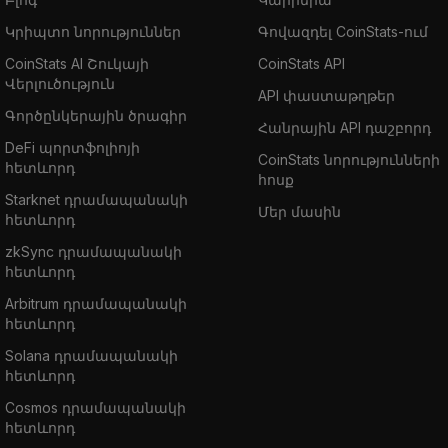
Կրիպտո նորություններ
Գովազդել CoinStats-ում
CoinStats AI Շուկայի
CoinStats API
Վերլուծություն
API փաստաթղթեր
Գործընկերային ծրագիր
Հանրային API դաշբորդ
DeFi պորտֆոլիոյի
CoinStats նորությունների
հետևորդ
հոսք
Starknet դրամապանակի
Մեր մասին
հետևորդ
zkSync դրամապանակի
հետևորդ
Arbitrum դրամապանակի
հետևորդ
Solana դրամապանակի
հետևորդ
Cosmos դրամապանակի
հետևորդ