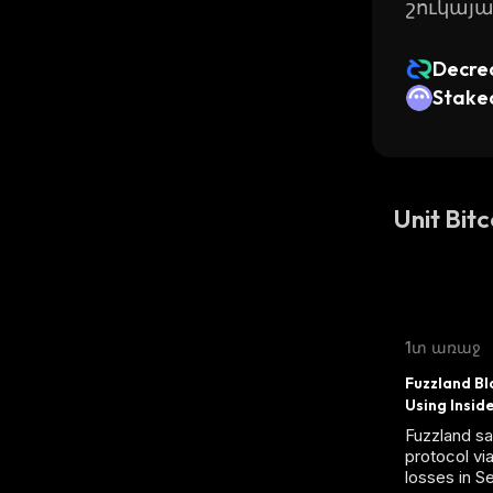
շուկայ
Decre
Stake
Unit Bi
1տ առաջ
Fuzzland B
Using Insid
Fuzzland s
protocol vi
losses in S