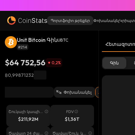
Պորտֆոլիո թրեքեր
Փոխանակել
Կրիպտ
Unit Bitcoin Գին
UBTC
Հետազոտու
#214
$64 752,56
0,2
%
Գին
฿0,99871232
Փոխանակել
Շուկայի կապիտ
FDV
ալիզացիա
$211,92M
$1,36T
Ծավալը 24 ժամ
Ծավալ/Շուկ. կա