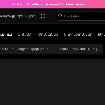
Build with CoinStats’ all-in-one API.
Learn more
ոարժույթներ
Գնացուցակ
թյուն
Ֆոնդեր
Շուկաներ
Նորություններ
Թի
Շուկայի կապիտալիզացիա
Հասանելի առաջարկ