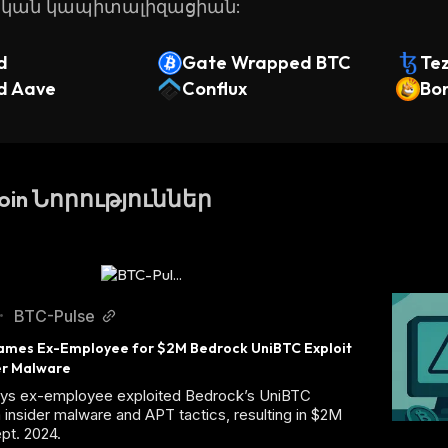
ական կապիտալիզացիան:
d
Gate Wrapped BTC
Te
d Aave
Conflux
Bo
tcoin Նորություններ
BTC-Pulse
•
lames Ex-Employee for $2M Bedrock UniBTC Exploit 
er Malware
ays ex-employee exploited Bedrock’s UniBTC
a insider malware and APT tactics, resulting in $2M
ept. 2024.