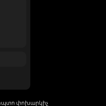
իպտո փոխարկիչ