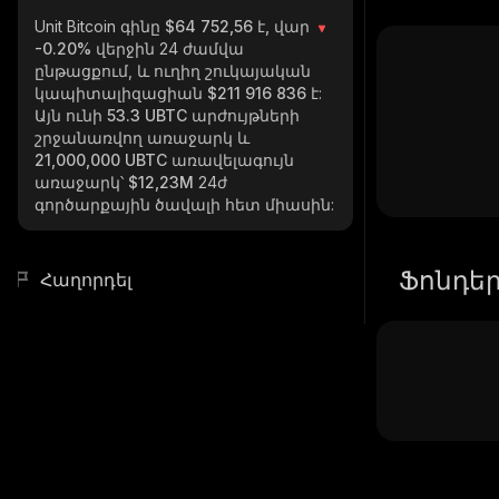
Unit Bitcoin
գինը $64 752,56 է, վար
-0.20%
վերջին 24 ժամվա
ընթացքում, և ուղիղ շուկայական
կապիտալիզացիան
$211 916 836
է:
Այն ունի
53.3 UBTC
արժույթների
շրջանառվող առաջարկ և
21,000,000 UBTC
առավելագույն
առաջարկ՝
$12,23M
24ժ
գործարքային ծավալի հետ միասին:
Ֆոնդե
Հաղորդել