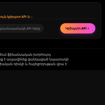
ւյն կրիպտո API-ն
Կրիպտո API
 դրամապանակի API-ները
մում ֆինանսական խորհուրդ
 պետք է ապավինեք ցանկացած նպատակի
կան ռիսկի և հայեցողության վրա է: