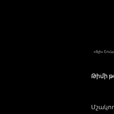
«Ցլի» Շու
Թիմի 
Մշակող