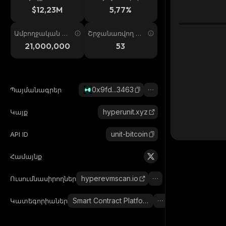
ում
պ. 24ժ
$12,23M
5,77%
Ամբողջական առ
Շրջանառվող առ
աջարկ
աջարկ
21,000,000
53
0x9fd...3463
Պայմանագրեր
hyperunit.xyz
Կայք
unit-bitcoin
API ID
Համայնք
hyperevmscan.io
Ուսումնասիրողներ
Smart Contract Platform
Կատեգորիաներ