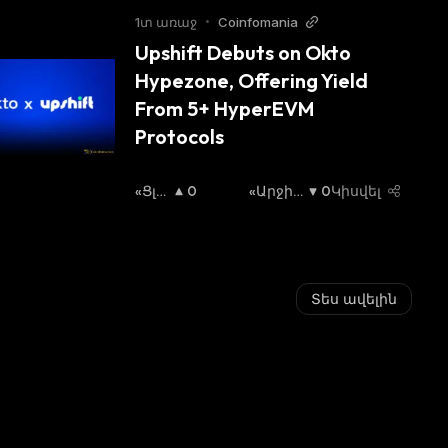
Ուկ
1տ առաջ
•
Coinfomania
Ա
:
Upshift Debuts on Okto 
Hypezone, Offering Yield 
From 5+ HyperEVM 
Protocols
«Ցլ
0
«Արջի»
0
Կիսվել
Ի» Շ
Շուկա
:
Ուկ
Ա
:
Տես ավելին