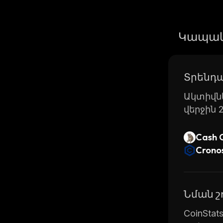
Կապակ
Տրենդա
Ակտիվնե
վերջին 
Cash 
Crono
Նման 
CoinSta