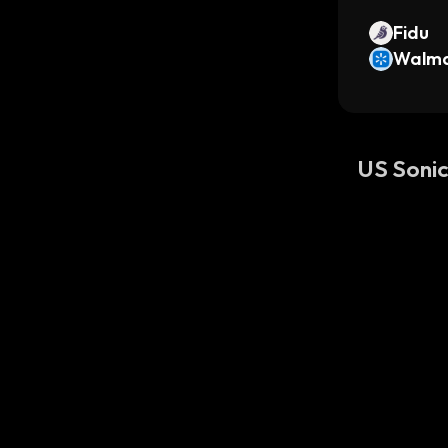
Fidu
Walma
ized S
US Soni