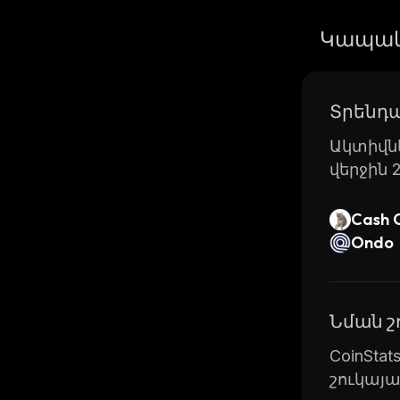
Կապակ
Տրենդա
Ակտիվնե
վերջին 
Cash 
Ondo
Նման 
CoinSta
շուկայ