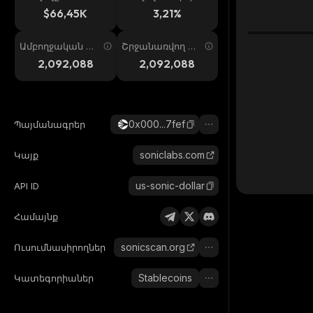
ում
պ. 24ժ
$66,45K
3,21%
Ամբողջական առ
Շրջանառվող առ
աջարկ
աջարկ
2,092,088
2,092,088
0x000...7fef
Պայմանագրեր
soniclabs.com
Կայք
us-sonic-dollar
API ID
Համայնք
sonicscan.org
Ուսումնասիրողներ
Stablecoins
Կատեգորիաներ