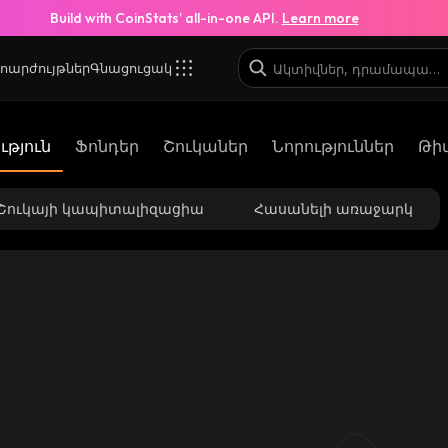
Build with CoinStats’ all-in-one API.
Learn more
ոարժույթներ
Գնացուցակ
թյուն
Ֆոնդեր
Շուկաներ
Նորություններ
Թի
Շուկայի կապիտալիզացիա
Հասանելի առաջարկ