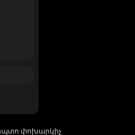
իպտո փոխարկիչ