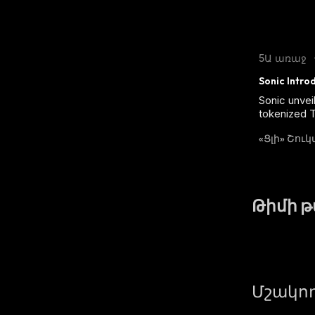
5Ա առաջ
Sonic Intro
Sonic unvei
tokenized T
«Ցլի» Շու
Թիմի 
Մշակող