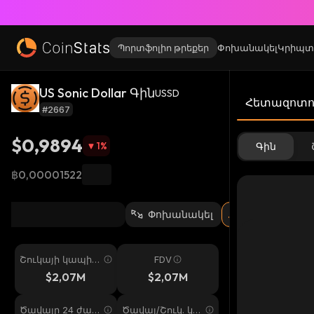
Պորտֆոլիո թրեքեր
Փոխանակել
Կրիպտ
US Sonic Dollar Գին
USSD
Հետազոտու
#2667
$0,9894
1
%
Գին
฿0,00001522
Փոխանակել
Շուկայի կապիտ
FDV
ալիզացիա
$2,07M
$2,07M
Ծավալը 24 ժամ
Ծավալ/Շուկ. կա