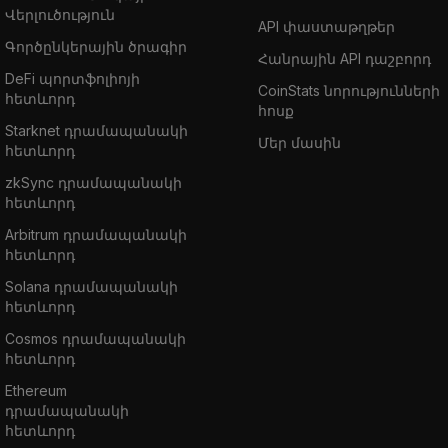
Վերլուծություն
API փաստաթղթեր
Գործընկերային ծրագիր
Հանրային API դաշբորդ
DeFi պորտֆոլիոյի
CoinStats նորությունների
հետևորդ
հոսք
Starknet դրամապանակի
Մեր մասին
հետևորդ
zkSync դրամապանակի
հետևորդ
Arbitrum դրամապանակի
հետևորդ
Solana դրամապանակի
հետևորդ
Cosmos դրամապանակի
հետևորդ
Ethereum
դրամապանակի
հետևորդ