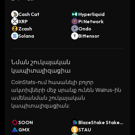
Cash Cat
Hyperliquid
XRP
Pi Network
Zcash
Ondo
Solana
Bittensor
Նման շուկայական
կապիտալիզացիա
CoinStats-ում հասանելի բոլոր
ակտիվների մեջ սրանք ունեն Walrus-ին
ամենանման շուկայական
կապիտալիզացիան:
SOON
BlazeStake Staked
GMX
SOL
STAU