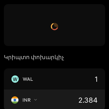
Կրիպտո փոխարկիչ
WAL
INR