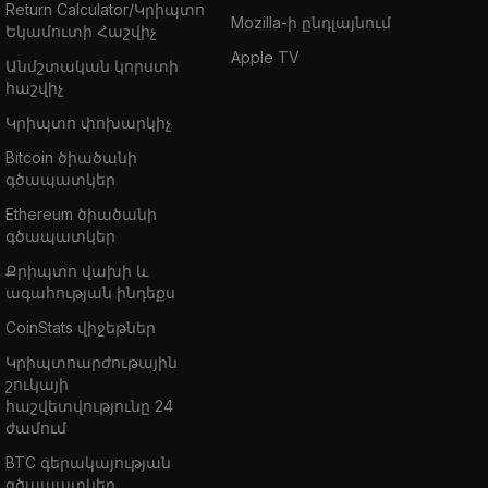
Return Calculator/Կրիպտո
Mozilla-ի ընդլայնում
Եկամուտի Հաշվիչ
Apple TV
Անմշտական կորստի
հաշվիչ
Կրիպտո փոխարկիչ
Bitcoin ծիածանի
գծապատկեր
Ethereum ծիածանի
գծապատկեր
Քրիպտո վախի և
ագահության ինդեքս
CoinStats վիջեթներ
Կրիպտոարժութային
շուկայի
հաշվետվությունը 24
ժամում
BTC գերակայության
գծապատկեր