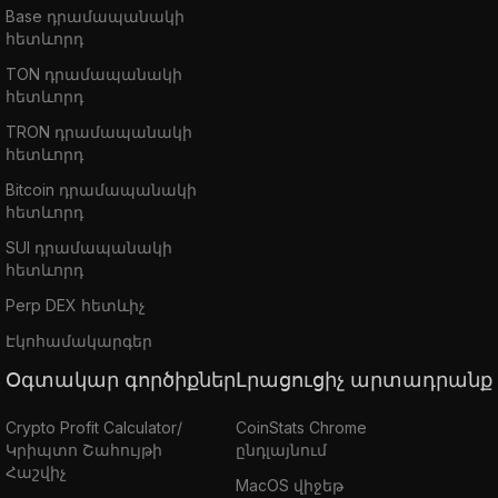
Base դրամապանակի
հետևորդ
TON դրամապանակի
հետևորդ
TRON դրամապանակի
հետևորդ
Bitcoin դրամապանակի
հետևորդ
SUI դրամապանակի
հետևորդ
Perp DEX հետևիչ
Էկոհամակարգեր
Օգտակար գործիքներ
Լրացուցիչ արտադրանք
Crypto Profit Calculator/
CoinStats Chrome
Կրիպտո Շահույթի
ընդլայնում
Հաշվիչ
MacOS վիջեթ