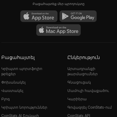
Բացահայտեք մեր պրոդուկտը
Բացահայտել
Ընկերություն
Կրիպտո պորտֆոլիո
Արտադրանքի
թրեքեր
թարմացումներ
Փոխանակել
Գնացուցակ
Վաստակել
Մամուլի հավաքածու
Բլոգ
Կարիերա
Կրիպտո նորություններ
Գովազդել CoinStats-ում
CoinStats AI Շուկայի
CoinStats API