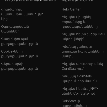
Հրաժարում
Help Center
պատասխանատվությու
Ինչպես միացնել
նից
բորսաները և
Օգտագործման
դրամապանակները
կանոններ
Ինչպես հետևել ձեր DeFi
Գաղտնիության
ակտիվներին
քաղաքականություն
Իմանալ շահույթ/
Cookie-ների
կորուստ հաշվարկների
քաղաքականություն
մասին
Վերադարձի
Ինչպես առևտուր անել
քաղաքականություն
CoinStats-ում
Իմանալ CoinStats
պարգևների մասին
Ինչպես հետևել NFT-
ներին CoinStats-ում
CoinStats-ի
կարգավիճակ