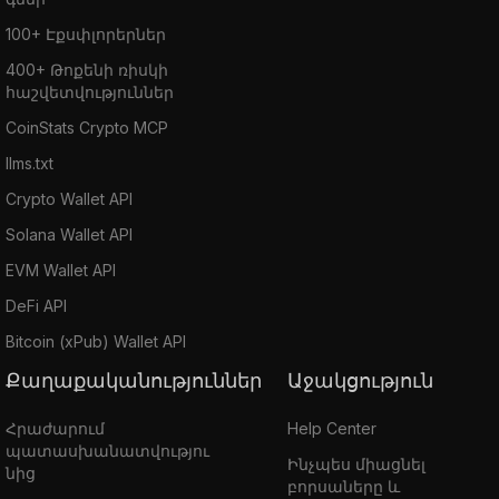
100+ Էքսփլորերներ
400+ Թոքենի ռիսկի
հաշվետվություններ
CoinStats Crypto MCP
llms.txt
Crypto Wallet API
Solana Wallet API
EVM Wallet API
DeFi API
Bitcoin (xPub) Wallet API
Քաղաքականություններ
Աջակցություն
Հրաժարում
Help Center
պատասխանատվությու
Ինչպես միացնել
նից
բորսաները և