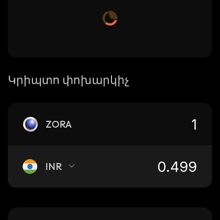
Կրիպտո փոխարկիչ
ZORA
INR