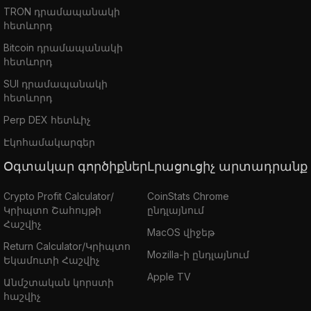
TRON դրամապանակի
հետևորդ
Bitcoin դրամապանակի
հետևորդ
SUI դրամապանակի
հետևորդ
Perp DEX հետևիչ
Էկոհամակարգեր
Օգտակար գործիքներ
Լրացուցիչ արտադրանք
Crypto Profit Calculator/
CoinStats Chrome
Կրիպտո Շահույթի
ընդլայնում
Հաշվիչ
MacOS վիջեթ
Return Calculator/Կրիպտո
Mozilla-ի ընդլայնում
Եկամուտի Հաշվիչ
Apple TV
Անմշտական կորստի
հաշվիչ