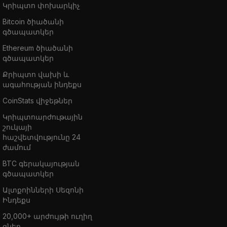
Կրիպտո փոխարկիչ
Bitcoin ծիածանի
գծապատկեր
Ethereum ծիածանի
գծապատկեր
Քրիպտո վախի և
ագահության ինդեքս
CoinStats վիջեթներ
Կրիպտոարժութային
շուկայի
հաշվետվությունը 24
ժամում
BTC գերակայության
գծապատկեր
Ալտքոինների Սեզոնի
Ինդեքս
20,000+ արժույթի ուղիղ
գներ