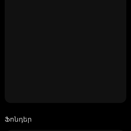
Ֆոնդեր