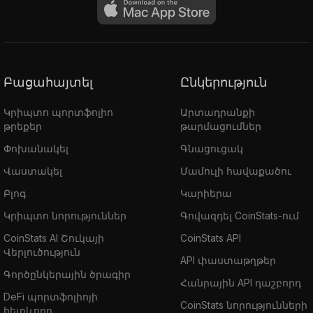
Բացահայտել
Ընկերություն
Կրիպտո պորտֆոլիո
Արտադրանքի
թրեքեր
թարմացումներ
Փոխանակել
Գնացուցակ
Վաստակել
Մամուլի հավաքածու
Բլոգ
Կարիերա
Կրիպտո նորություններ
Գովազդել CoinStats-ում
CoinStats AI Շուկայի
CoinStats API
Վերլուծություն
API փաստաթղթեր
Գործընկերային ծրագիր
Հանրային API դաշբորդ
DeFi պորտֆոլիոյի
CoinStats նորությունների
հետևորդ