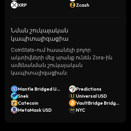
XRP
Zcash
Նման շուկայական
կապիտալիզացիա
CoinStats-ում հասանելի բոլոր
ակտիվների մեջ սրանք ունեն Zora-ին
ամենանման շուկայական
կապիտալիզացիան:
Mantle Bridged US
Predictions
DC (Mantle)
Snek
Universal USD
Catecoin
VaultBridge Bridge
MetaMask USD
d WBTC (Katana)
NYC