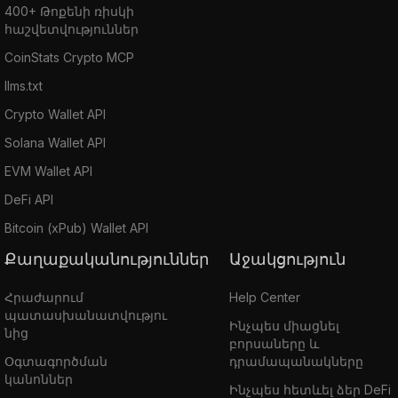
400+ Թոքենի ռիսկի
հաշվետվություններ
CoinStats Crypto MCP
llms.txt
Crypto Wallet API
Solana Wallet API
EVM Wallet API
DeFi API
Bitcoin (xPub) Wallet API
Քաղաքականություններ
Աջակցություն
Հրաժարում
Help Center
պատասխանատվությու
Ինչպես միացնել
նից
բորսաները և
Օգտագործման
դրամապանակները
կանոններ
Ինչպես հետևել ձեր DeFi