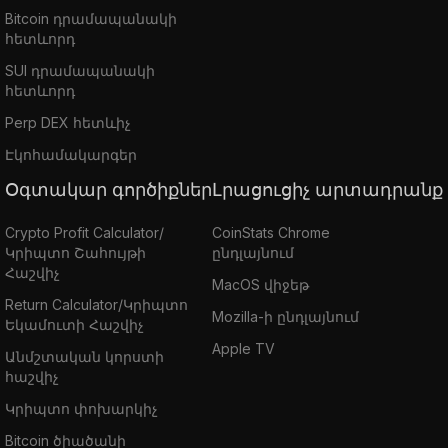
Bitcoin դրամապանակի
հետևորդ
SUI դրամապանակի
հետևորդ
Perp DEX հետևիչ
Էկոհամակարգեր
Օգտակար գործիքներ
Լրացուցիչ արտադրանք
Crypto Profit Calculator/
CoinStats Chrome
Կրիպտո Շահույթի
ընդլայնում
Հաշվիչ
MacOS վիջեթ
Return Calculator/Կրիպտո
Mozilla-ի ընդլայնում
Եկամուտի Հաշվիչ
Apple TV
Անմշտական կորստի
հաշվիչ
Կրիպտո փոխարկիչ
Bitcoin ծիածանի