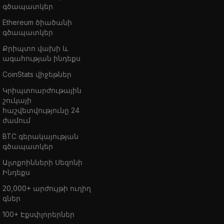
գծապատկեր
Ethereum ծիածանի
գծապատկեր
Քրիպտո վախի և
ագահության ինդեքս
CoinStats վիջեթներ
Կրիպտոարժութային
շուկայի
հաշվետվությունը 24
ժամում
BTC գերակայության
գծապատկեր
Ալտքոինների Սեզոնի
Ինդեքս
20,000+ արժույթի ուղիղ
գներ
100+ Էքսփլորերներ