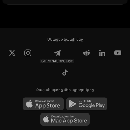
Մնացեք կապի մեջ
ՆՈՐՈՒԹՅՈՒՆՆԵՐ
Բացահայտեք մեր պրոդուկտը