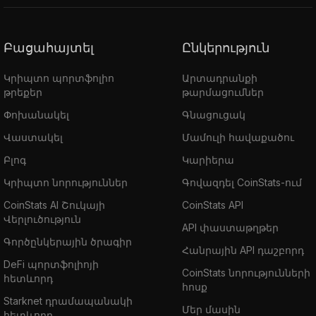
Բացահայտել
Ընկերություն
Կրիպտո պորտֆոլիո
Արտադրանքի
թրեքեր
թարմացումներ
Փոխանակել
Գնացուցակ
Վաստակել
Մամուլի հավաքածու
Բլոգ
Կարիերա
Կրիպտո նորություններ
Գովազդել CoinStats-ում
CoinStats AI Շուկայի
CoinStats API
Վերլուծություն
API փաստաթղթեր
Գործընկերային ծրագիր
Հանրային API դաշբորդ
DeFi պորտֆոլիոյի
CoinStats նորությունների
հետևորդ
հոսք
Starknet դրամապանակի
Մեր մասին
հետևորդ