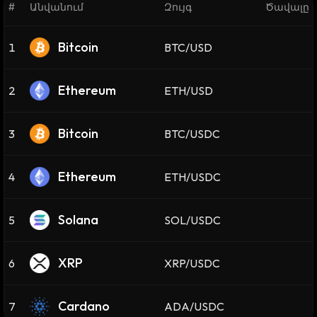
#
Անվանում
Զույգ
Ծավալը 2
Bitcoin
1
BTC/USD
Ethereum
2
ETH/USD
Bitcoin
3
BTC/USDC
Ethereum
4
ETH/USDC
Solana
5
SOL/USDC
XRP
6
XRP/USDC
Cardano
7
ADA/USDC