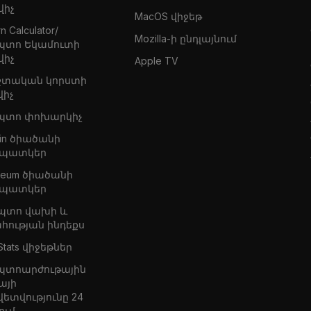
վիչ
MacOS վիջեթ
n Calculator/
Mozilla-ի ընդլայնում
պտո Եկամուտի
վիչ
Apple TV
շտական կորստի
վիչ
պտո փոխարկիչ
oin ծիածանի
պատկեր
ereum ծիածանի
պատկեր
պտո վախի և
հության ինդեքս
Stats վիջեթներ
պտոարժութային
այի
վետվությունը 24
ում