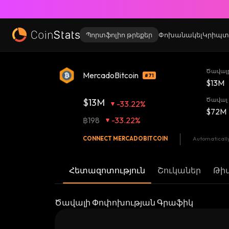
Պորտֆոլիո թրեքեր
Փոխանակել
Կրիպտ
Ծավալը
MercadoBitcoin
#71
$13M
Ծավալ 
$13M
-33.22%
$72M
฿198
-33.22%
CONNECT
MERCADOBITCOIN
Automatically
Հետազոտություն
Շուկաներ
Թի
Ծավալի Փոփոխության Գրաֆիկ