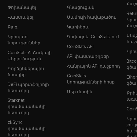
Հաշ
Փոխանակել
Գնացուցակ
Retur
Վաստակել
Մամուլի հավաքածու
Կրի
Հաշ
Բլոգ
Կարիերա
Անմ
Կրիպտո
Գովազդել CoinStats-ում
հաշ
նորություններ
CoinStats API
Կրի
CoinStats AI Շուկայի
API փաստաթղթեր
Վերլուծություն
Bitc
Հանրային API դաշբորդ
գծա
Գործընկերային
ծրագիր
CoinStats
Eth
նորությունների հոսք
գծա
DeFi պորտֆոլիոյի
հետևորդ
Մեր մասին
Քրի
ագա
Starknet
դրամապանակի
Coin
հետևորդ
Կրի
zkSync
շուկ
դրամապանակի
հաշ
հետևորդ
ժամ