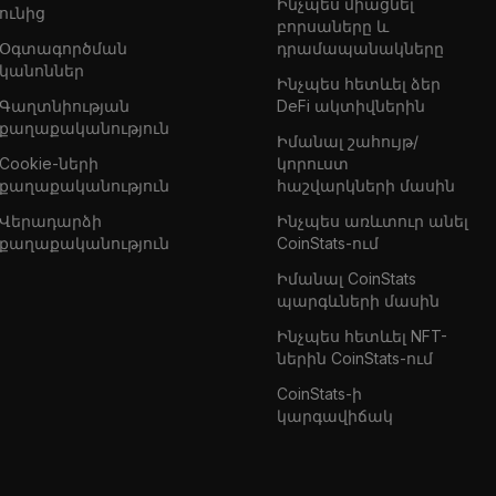
Ինչպես միացնել
ունից
բորսաները և
Օգտագործման
դրամապանակները
կանոններ
Ինչպես հետևել ձեր
Գաղտնիության
DeFi ակտիվներին
քաղաքականություն
Իմանալ շահույթ/
Cookie-ների
կորուստ
քաղաքականություն
հաշվարկների մասին
Վերադարձի
Ինչպես առևտուր անել
քաղաքականություն
CoinStats-ում
Իմանալ CoinStats
պարգևների մասին
Ինչպես հետևել NFT-
ներին CoinStats-ում
CoinStats-ի
կարգավիճակ