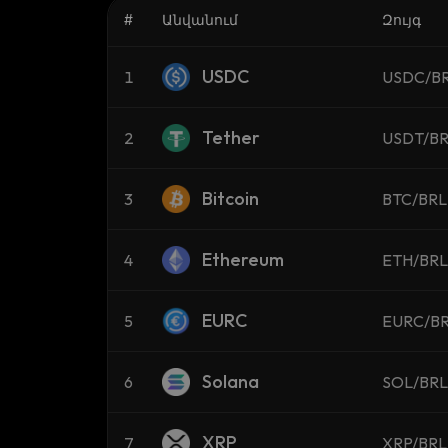
#
Անվանում
Զույգ
USDC
1
USDC/B
Tether
2
USDT/B
Bitcoin
3
BTC/BRL
Ethereum
4
ETH/BRL
EURC
5
EURC/B
Solana
6
SOL/BRL
XRP
7
XRP/BRL