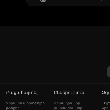
Բացահայտել
Ընկերություն
Օ
Կրիպտո պորտֆոլիո
Արտադրանքի
Crypt
թրեքեր
թարմացումներ
Կրի