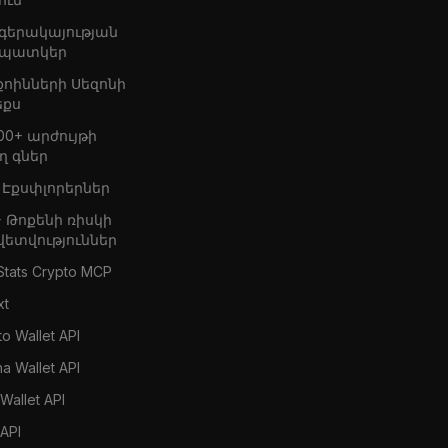
 գերակայության
պատկեր
քոինների Սեզոնի
եքս
00+ արժույթի
ղ գներ
+ Էքսփլորերներ
+ Թոքենի ռիսկի
վետվություններ
Stats Crypto MCP
xt
o Wallet API
a Wallet API
Wallet API
 API