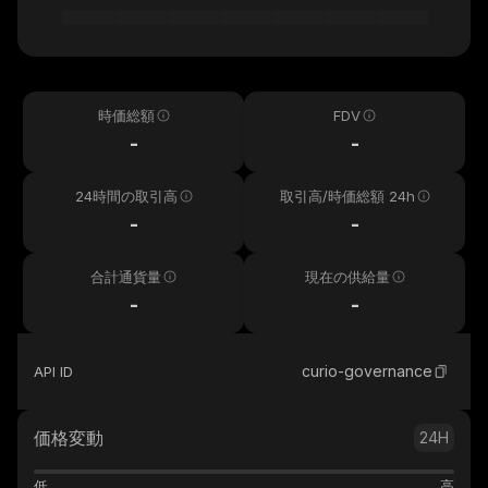
時価総額
FDV
-
-
24時間の取引高
取引高/時価総額 24h
-
-
合計通貨量
現在の供給量
-
-
curio-governance
API ID
価格変動
24H
低
高