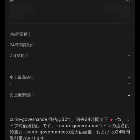
1時間変動
24時間変動
7日変動
-
史上最高値
-
-
史上最安値
-
curio-governance
価格は$0で、過去24時間で下
-%
、ラ
イブ時価総額は
-
です。
- curio-governance
コインの流通供
給量と
- curio-governance
の最大供給量、および
-
の24時間
取引量があります。