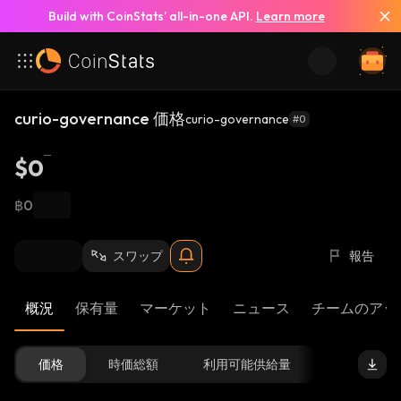
Build with CoinStats’ all-in-one API.
Learn more
curio-governance 価格
curio-governance
#0
$0
฿0
スワップ
報告
概況
保有量
マーケット
ニュース
チームのアッ
価格
時価総額
利用可能供給量