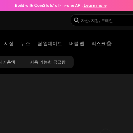
Build with CoinStats’ all-in-one API.
Learn more
시장
뉴스
팀 업데이트
버블 맵
리스크 😱
시가총액
사용 가능한 공급량