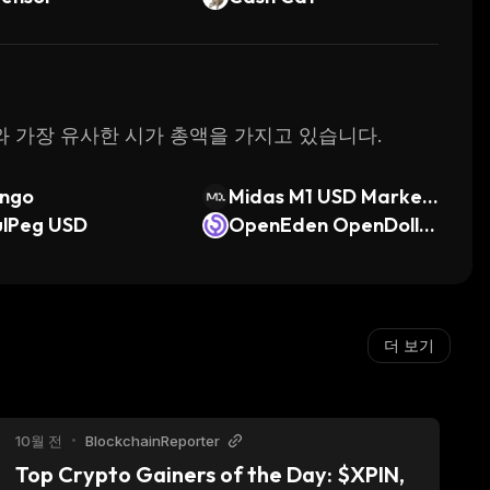
 VR와 가장 유사한 시가 총액을 가지고 있습니다.
ngo
Midas M1 USD Market
ulPeg USD
Neutral
OpenEden OpenDolla
r
더 보기
10월 전
•
BlockchainReporter
Top Crypto Gainers of the Day: $XPIN, 