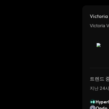
into the w
Victo
Victo
트렌드 
지난 24시
Hyperl
Ondo