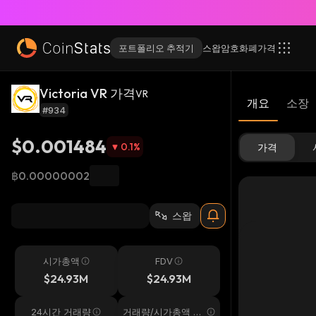
포트폴리오 추적기
스왑
암호화폐
가격
Victoria VR 가격
VR
개요
소장
#934
$0.001484
0.1
%
가격
฿0.00000002
스왑
시가총액
FDV
$24.93M
$24.93M
24시간 거래량
거래량/시가총액 24