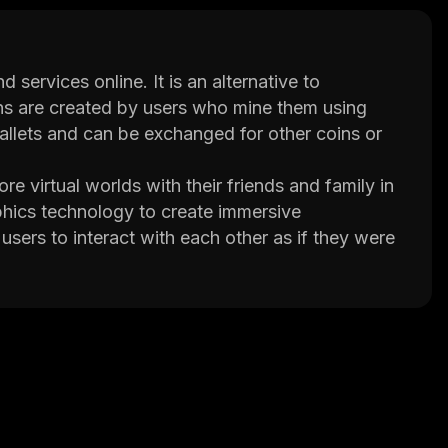
 services online. It is an alternative to
oins are created by users who mine them using
allets and can be exchanged for other coins or
ore virtual worlds with their friends and family in
phics technology to create immersive
 users to interact with each other as if they were
 for users to create their own unique virtual
 dynamic lighting effects, realistic physics
 users can communicate with each other while
uding PC, Mac, iOS and Android devices. It also
atter what device they’re using. With its intuitive
es, Victoria VR makes it easy for anyone to jump