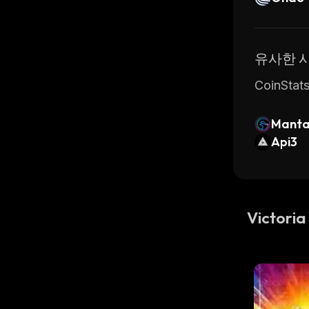
유사한 
CoinSt
Manta
Api3
Victori