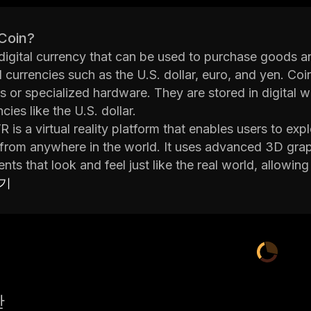
 Coin?
 digital currency that can be used to purchase goods and
al currencies such as the U.S. dollar, euro, and yen. C
 or specialized hardware. They are stored in digital w
ncies like the U.S. dollar.
R is a virtual reality platform that enables users to expl
 from anywhere in the world. It uses advanced 3D gra
nts that look and feel just like the real world, allowing
here.
보기
VR offers a variety of features designed to make it easy
es, including customizable avatars, interactive objects,
n, and more. The platform also supports voice chat so
 different worlds.
ria VR platform is available on multiple platforms incl
cross-platform play so users can join their friends no m
산
rface and powerful tools for creating custom experienc