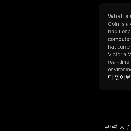
What is
Coin is a
tradition
computers
fiat curre
Victoria V
real-time
environme
actually t
더 읽어
Victoria 
experienc
simulatio
exploring
The Victo
supports 
관련 자
user inte