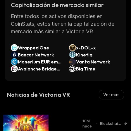
Capitalización de mercado similar
Entre todos los activos disponibles en
CoinStats, estos tienen la capitalización de
mercado más similar a Victoria VR.
Wrapped One
x-DOL-x
Bancor Network
Kinetiq
Monerium EUR emo
Vanta Network
ney [OLD]
Avalanche Bridged
Big Time
WETH (Avalanche)
Noticias de Victoria VR
Ver más
10M
•
Blockchain
hace
Reporter