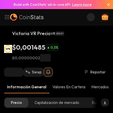
Build with CoinStats’ all-in-one API.
Learn more
Victoria VR Precio
VR
#941
$0,001485
0,3
%
฿0,00000002
Swap
Reportar
Información General
Valores En Cartera
Mercados
Precio
Capitalización de mercado
Suministro D