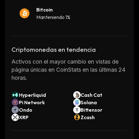
The Victoria VR platform is available on
Bitcoin
multiple platforms including PC, Mac, iOS and
Manteniendo 1%
Android devices. It also supports cross-
platform play so users can join their friends no
matter what device they’re using. With its
intuitive user interface and powerful tools for
Criptomonedas en tendencia
creating custom experiences, Victoria VR
Activos con el mayor cambio en vistas de
makes it easy for anyone to jump into the
página únicas en CoinStats en las últimas 24
world of virtual reality.
horas.
Hyperliquid
Cash Cat
Pi Network
Solana
Ondo
Bittensor
XRP
Zcash