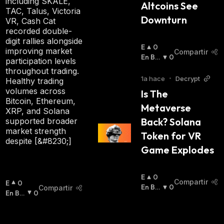
including SKALE,
Altcoins See 
TAC, Talus, Victoria
Downturn
VR, Cash Cat
recorded double-
digit rallies alongside
E
0
improving market
Compartir
N
En Baj
0
participation levels
A
A
:
throughout trading.
L
1a hace
•
Decrypt
Healthy trading
Z
volumes across
Is The 
A
Bitcoin, Ethereum,
Metaverse 
:
XRP, and Solana
Back? Solana 
supported broader
market strength
Token for VR 
despite [&#8230;]
Game Explodes
E
0
Compartir
E
0
N
En Baj
0
Compartir
N
En Baj
0
A
A
:
A
A
:
L
L
Z
Z