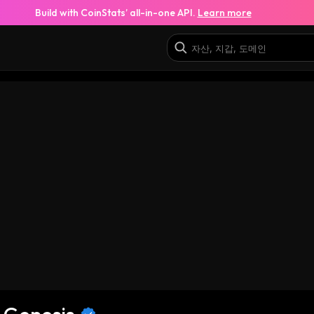
Build with CoinStats’ all-in-one API.
Learn more