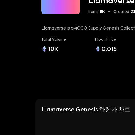
Llamaverse
Items
8K
Created
2
Llamaverse is a 4000 Supply Genesis Collecti
Staking) 93% Staked (Staking Launch 03/19) [
Total Volume
Floor Price
Website HERE](https://llamaverse.io) Made 
10K
0.015
Token + Utility + Tools + Connections + Meta
(https://www.twitter.com/llamaverse_) [Disc
Llamaverse Genesis 하한가 차트