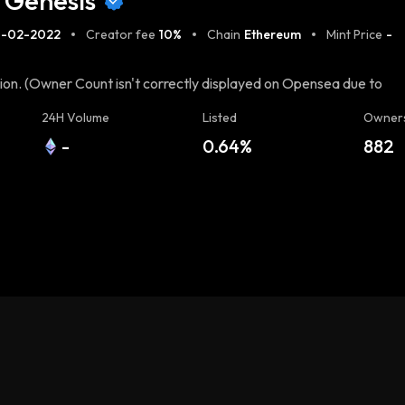
 Genesis
3-02-2022
Creator fee
10%
Chain
Ethereum
Mint Price
-
on. (Owner Count isn't correctly displayed on Opensea due to
Whitepaper & Docs HERE](https://docs.llamaverse.io/) [Official
24H Volume
Listed
Owner
up of 3500 Static Llamas and 500 Animated 1:1 Llamas. $SPIT
-
0.64%
882
verse Expansion + Breeding + Gamification + Alpha [Twitter]
ord ](https://www.discord.gg/llamaverse)