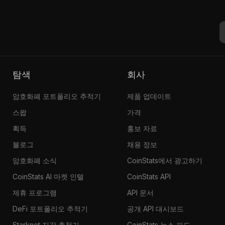
Llamaverse #2376
0.199
$379.93
탐색
회사
암호화폐 포트폴리오 추적기
제품 업데이트
스왑
가격
획득
홍보 자료
블로그
채용 정보
암호화폐 소식
CoinStats에서 광고하기
CoinStats AI 마켓 인텔
CoinStats API
제휴 프로그램
API 문서
DeFi 포트폴리오 추적기
공개 API 대시보드
Starknet 지갑 추적기
CoinStats 뉴스 피드