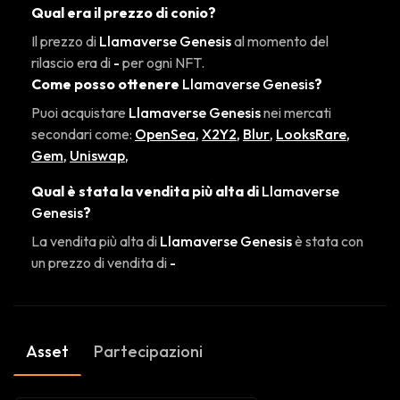
Qual era il prezzo di conio?
Il prezzo di
Llamaverse Genesis
al momento del
rilascio era di
-
per ogni NFT.
Come posso ottenere
Llamaverse Genesis
?
Puoi acquistare
Llamaverse Genesis
nei mercati
secondari come:
OpenSea
,
X2Y2
,
Blur
,
LooksRare
,
Gem
,
Uniswap
,
Qual è stata la vendita più alta di
Llamaverse
Genesis
?
La vendita più alta di
Llamaverse Genesis
è stata con
un prezzo di vendita di
-
Asset
Partecipazioni