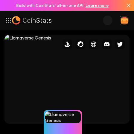
Build with CoinStats’ all-in-one API.
Learn more