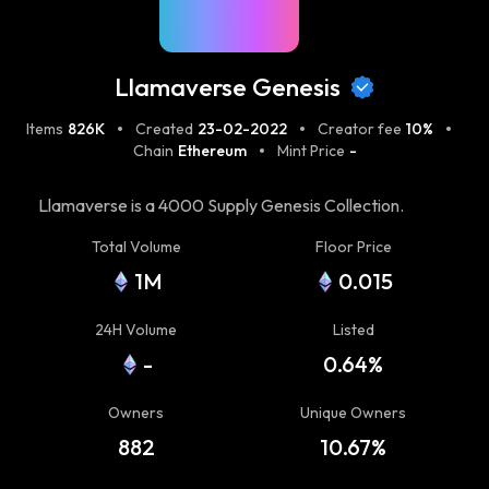
Llamaverse Genesis
Items
826K
Created
23-02-2022
Creator fee
10%
Chain
Ethereum
Mint Price
-
Llamaverse is a 4000 Supply Genesis Collection.
(Owner Count isn't correctly displayed on Opensea due
Total Volume
Floor Price
to Staking) 93% Staked (Staking Launch 03/19)
1M
0.015
[Whitepaper & Docs HERE]
(https://docs.llamaverse.io/) [Official Website HERE]
24H Volume
Listed
(https://llamaverse.io) Made up of 3500 Static Llamas
-
0.64%
and 500 Animated 1:1 Llamas. $SPIT Token + Utility +
Tools + Connections + Metaverse Expansion +
Owners
Unique Owners
Breeding + Gamification + Alpha [Twitter]
(https://www.twitter.com/llamaverse_) [Discord ]
882
10.67%
(https://www.discord.gg/llamaverse)